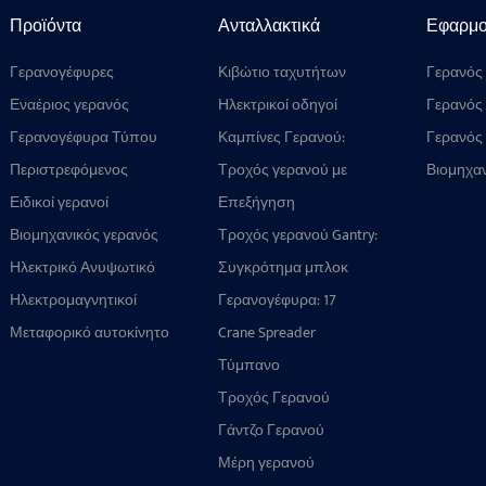
Προϊόντα
Ανταλλακτικά
Εφαρμο
Γερανογέφυρες
Κιβώτιο ταχυτήτων
Γερανός
γερανού: Ομαλή
Εναέριος γερανός
Ηλεκτρικοί οδηγοί
Γερανός 
μετάδοση, υψηλή
σχοινιών ανύψωσης:
Γερανογέφυρα Τύπου
χωρητικότητα φορτίου,
Καμπίνες Γερανού:
Γερανός
Συσκευή κατά του
Πυλώνα
συμβατότητα με
Εξαρτήματα
υδροηλεκ
Περιστρεφόμενος
μπλέξιματος
Τροχός γερανού με
Βιομηχαν
πολλαπλούς
Σχεδιασμένα κατά
Γερανός
πολλαπλών
αντιεκρηκτική
μεταλλο
Ειδικοί γερανοί
μηχανισμούς
Παραγγελία για
Επεξήγηση
διαμορφώσεων
προστασία για
Εργασίες Ακριβείας
Συγκροτήματος Μπλοκ
Βιομηχανικός γερανός
επικίνδυνα
Τροχός γερανού Gantry:
Ανύψωσης με Γερανό
Τροχού Γερανού Λιμένα:
περιβάλλοντα:
Ο απόλυτος οδηγός για
Ηλεκτρικό Ανυψωτικό
Δομή, Τύποι και Οδηγός
Συγκρότημα μπλοκ
Ανθεκτικός και ασφαλής
τύπους, εφαρμογές και
Επιλογής για Γερανούς
τροχού γερανού:
Ηλεκτρομαγνητικοί
σχεδιασμός
συγκροτήματα τροχών
Γερανογέφυρα: 17
Λιμένα
Αξιόπιστο,
Ανυψωτικοί Μαγνήτες
υψηλής απόδοσης
εξειδικευμένα σχέδια για
Μεταφορικό αυτοκίνητο
προσαρμόσιμο και
Crane Spreader
Γερανού
διαχείριση χύδην
κατασκευασμένο για να
φορτίων σε λιμάνια,
Τύμπανο
διαρκεί
χαλυβουργεία και
Συρματόσχοινου
Τροχός Γερανού
αποθήκες αποβλήτων
Γάντζο Γερανού
Μέρη γερανού