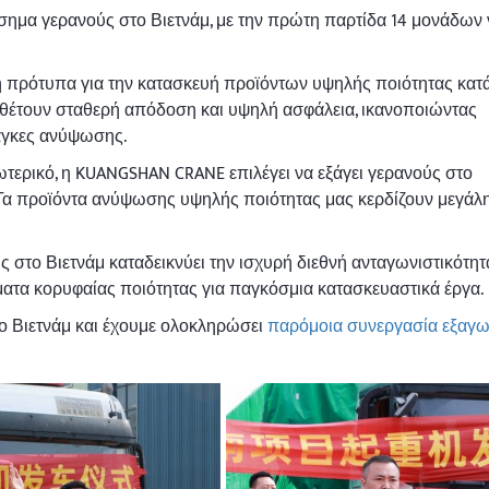
ίσημα γερανούς στο Βιετνάμ, με την πρώτη παρτίδα 14 μονάδων 
πρότυπα για την κατασκευή προϊόντων υψηλής ποιότητας κατά
ιαθέτουν σταθερή απόδοση και υψηλή ασφάλεια, ικανοποιώντας
νάγκες ανύψωσης.
τερικό, η KUANGSHAN CRANE επιλέγει να εξάγει γερανούς στο
". Τα προϊόντα ανύψωσης υψηλής ποιότητας μας κερδίζουν μεγάλ
στο Βιετνάμ καταδεικνύει την ισχυρή διεθνή ανταγωνιστικότητ
τα κορυφαίας ποιότητας για παγκόσμια κατασκευαστικά έργα.
ο Βιετνάμ και έχουμε ολοκληρώσει
παρόμοια συνεργασία εξαγ