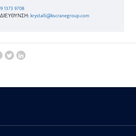
99 1373 9708
ΔΙΕΥΘΥΝΣΗ:
krystalli@kscranegroup.com