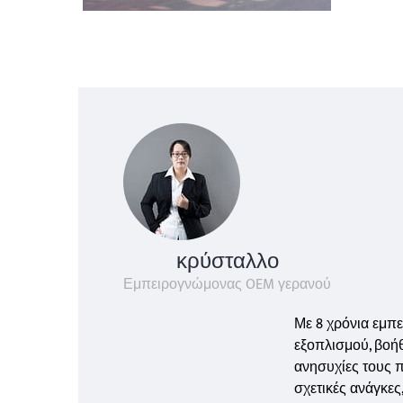
κρύσταλλο
Εμπειρογνώμονας OEM γερανού
Με 8 χρόνια εμπ
εξοπλισμού, βοήθ
ανησυχίες τους 
σχετικές ανάγκες