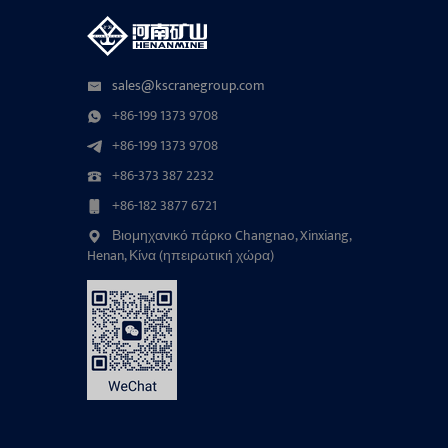
sales@kscranegroup.com
+86-199 1373 9708
+86-199 1373 9708
+86-373 387 2232
+86-182 3877 6721
Βιομηχανικό πάρκο Changnao, Xinxiang,
Henan, Κίνα (ηπειρωτική χώρα)