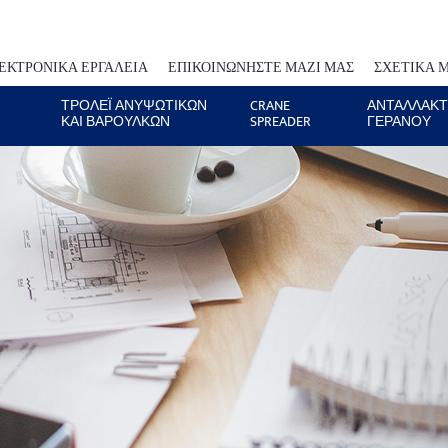
ΕΚΤΡΟΝΙΚΆ ΕΡΓΑΛΕΊΑ
ΕΠΙΚΟΙΝΩΝΉΣΤΕ ΜΑΖΊ ΜΑΣ
ΣΧΕΤΙΚΆ 
ΤΡΌΛΕΪ ΑΝΥΨΩΤΙΚΏΝ
CRANE
ΑΝΤΑΛΛΑΚΤ
ΚΑΙ ΒΑΡΟΎΛΚΩΝ
SPREADER
ΓΕΡΑΝΟΥ