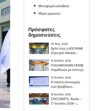
Μεταφορά καλαθιού
Μέρη γερανού
Πρόσφατες
δημοσιεύσεις
05 Αυγ, 2026
Δείτε πώς η KSCRANE
(Ορυχείο Henan)
προμήθευσε έναν
15 Ιουλίου 2026
γερανό διπλής δοκού
Η KUANGSHAN CRANE
500 τόνων με
παρέδωσε με επιτυχία
σύστημα
δύο
αντικραδασμικού
13 Ιουλίου 2026
αυτοματοποιημένους
ελέγχου για την
Η τελετή απονομής
γερανούς για ένα
κατασκευή
των βραβείων
εθνικό έργο ενέργειας,
σιδηροδρομικών
«Κοινωνικά Υπεύθυνη
ειδικά σχεδιασμένους
γραμμών υψηλής
18 Ιουνίου 2026
Επιχείρηση Henan»
για να καλύπτουν τις
ταχύτητας.
ΣΙΝΞΙΑΝΓΚ, Χενάν –
και «Εξαιρετικός
απαιτήσεις χειρισμού
17 Ιουνίου 2026 –
Επιχειρηματίας
υλικών της
Καθώς πλησιάζει το
Κοινωνικής Ευθύνης
βιομηχανίας