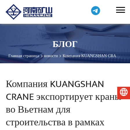
БЛОГ
Главная страница
новости
Компания KUANGSHAN CRANE
экспортирует краны во Вьетнам для строительства в рамках
инициативы «Один пояс, один путь».
Компания KUANGSHAN
CRANE экспортирует краны
Русский
во Вьетнам для
строительства в рамках