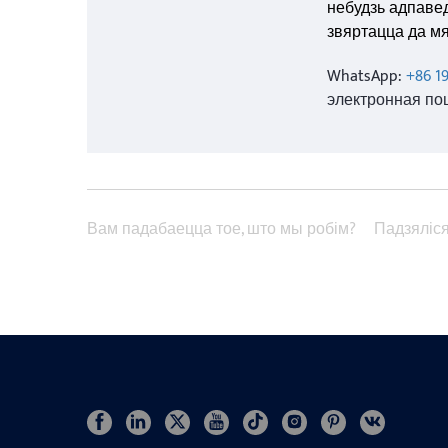
небудзь адпавед
звяртацца да мя
WhatsApp:
+86 1
электронная по
Вам падабаецца тое, што мы робім?
Падзяліс