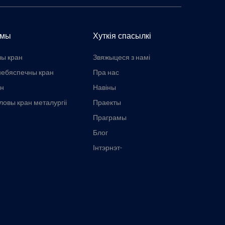
амы
Хуткія спасылкі
чы кран
Звяжыцеся з намі
ебяспечны кран
Пра нас
ан
Навіны
овы кран металургіі
Праекты
Праграмы
Блог
Інтэрнэт-
інструменты