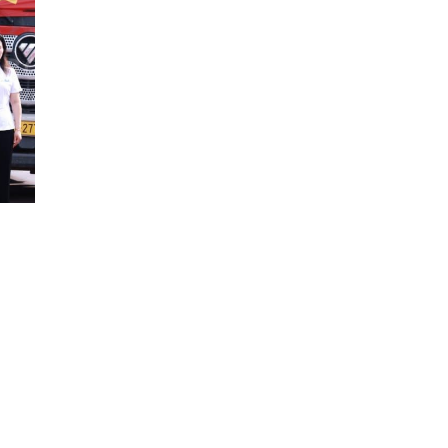
праекта, мае нізкую
вышыню […]