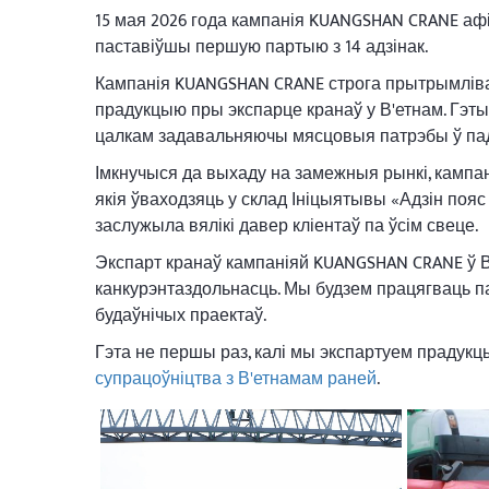
15 мая 2026 года кампанія KUANGSHAN CRANE аф
паставіўшы першую партыю з 14 адзінак.
Кампанія KUANGSHAN CRANE строга прытрымліва
прадукцыю пры экспарце кранаў у В'етнам. Гэты
цалкам задавальняючы мясцовыя патрэбы ў пад
Імкнучыся да выхаду на замежныя рынкі, кампан
якія ўваходзяць у склад Ініцыятывы «Адзін поя
заслужыла вялікі давер кліентаў па ўсім свеце.
Экспарт кранаў кампаніяй KUANGSHAN CRANE ў 
канкурэнтаздольнасць. Мы будзем працягваць п
будаўнічых праектаў.
Гэта не першы раз, калі мы экспартуем прадукц
супрацоўніцтва з В'етнамам раней
.