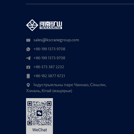
sales@kscranegroup.com
+86-199 1373 9708
+86-199 1373 9708
+86-373 387 2232
+86-182 3877 6721
Індустрыяльны парк Чаннао, Сіньсян,
Хэнань, Кітай (мацярык)