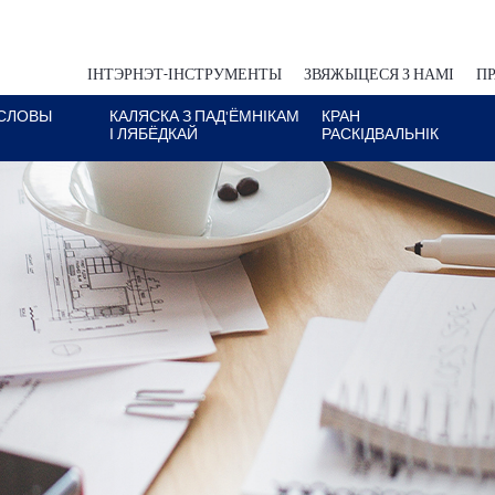
ІНТЭРНЭТ-ІНСТРУМЕНТЫ
ЗВЯЖЫЦЕСЯ З НАМІ
ПР
СЛОВЫ
КАЛЯСКА З ПАД'ЁМНІКАМ
КРАН
І ЛЯБЁДКАЙ
РАСКІДВАЛЬНІК