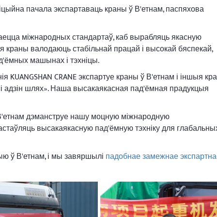
іцыйна пачала экспартаваць краны ў В'етнам, паспяхова
ецца міжнародных стандартаў, каб вырабляць якасную
я краны валодаюць стабільнай працай і высокай бяспекай,
'ёмных машынах і тэхніцы.
ія KUANGSHAN CRANE экспартуе краны ў В'етнам і іншыя кра
с і адзін шлях». Наша высакаякасная пад'ёмная прадукцыя
В'етнам дэманструе нашу моцную міжнародную
астаўляць высакаякасную пад'ёмную тэхніку для глабальны
ыю ў В'етнам, і мы завяршылі
падобнае замежнае экспартна