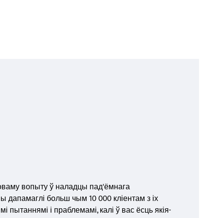
оваму вопыту ў наладцы пад'ёмнага
ы дапамаглі больш чым 10 000 кліентам з іх
 пытаннямі і праблемамі, калі ў вас ёсць якія-