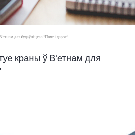
етнам для будаўніцтва "Пояс і дарог"
уе краны ў В'етнам для
"