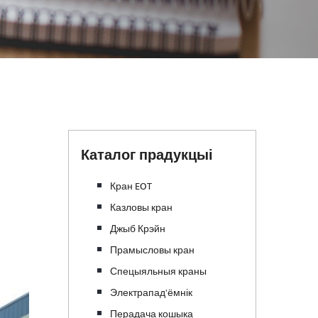
Каталог прадукцыі
Кран EOT
Казловы кран
Джыб Крэйн
Прамысловы кран
Спецыяльныя краны
Электрапад'ёмнік
Перадача кошыка