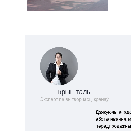
крышталь
Эксперт па вытворчасці кранаў
Дзякуючы 8-гад
абсталявання, м
перадпродажнымі