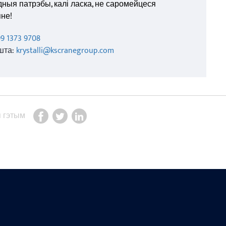
ныя патрэбы, калі ласка, не саромейцеся
не!
99 1373 9708
шта:
krystalli@kscranegroup.com
я гэтым