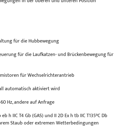
egungen in der oberen und unteren Position
altung für die Hubbewegung
euerung für die Laufkatzen- und Brückenbewegung für
mistoren für Wechselrichterantrieb
ll automatisch aktiviert wird
60 Hz, andere auf Anfrage
eb h IIC T4 Gb (GAS) und II 2D Ex h tb IIC T135°C Db
nbarem Staub oder extremen Wetterbedingungen