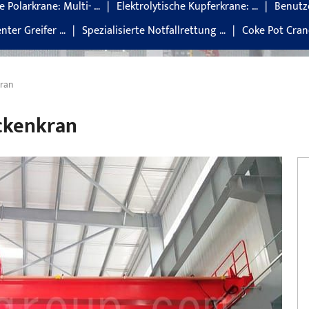
e Polarkrane: Multi- …
Elektrolytische Kupferkrane: …
Benutz
enter Greifer …
Spezialisierte Notfallrettung …
Coke Pot Cran
ran
ckenkran