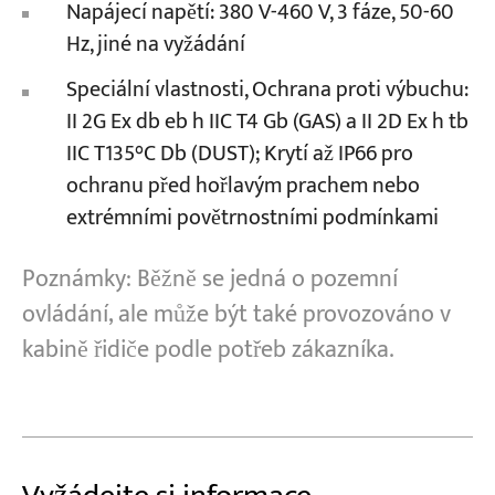
Napájecí napětí: 380 V-460 V, 3 fáze, 50-60
Hz, jiné na vyžádání
Speciální vlastnosti, Ochrana proti výbuchu:
II 2G Ex db eb h IIC T4 Gb (GAS) a II 2D Ex h tb
IIC T135°C Db (DUST); Krytí až IP66 pro
ochranu před hořlavým prachem nebo
extrémními povětrnostními podmínkami
Poznámky: Běžně se jedná o pozemní
ovládání, ale může být také provozováno v
kabině řidiče podle potřeb zákazníka.