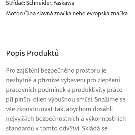
Střídač: Schneider, Yaskawa
Motor: Čína slavná značka nebo evropská značka
Projekty
Blogy
Zprávy
Aplikace
O nás
Kontaktujte nás
Popis Produktů
Pro zajištění bezpečného prostoru je
nezbytné a příznivé vybavení pro zlepšení
pracovních podmínek a produktivity práce
při plnění dílen výbušnou směsí. Snažíme se
vše zkonstruovat tak, abychom dosáhli
nejvyšších bezpečnostních a výkonnostních
standardů v tomto odvětví. Skládá se