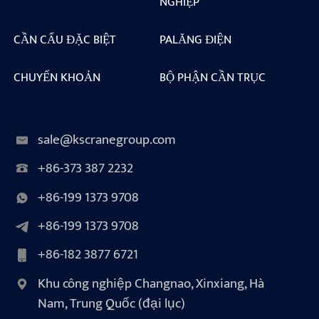
NGHIỆP
CẦN CẨU ĐẶC BIỆT
PALĂNG ĐIỆN
CHUYỂN KHOẢN
BỘ PHẬN CẦN TRỤC
sale@kscranegroup.com
+86-373 387 2232
+86-199 1373 9708
+86-199 1373 9708
+86-182 3877 6721
Khu công nghiệp Changnao, Xinxiang, Hà
Nam, Trung Quốc (đại lục)