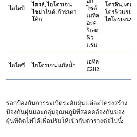
อก
ไตรล์, ไฮโดรเจน
โครลีน, เตต
ไอไอบี
ไซด์
ไซยาไนด์, ก๊าซเตา
โดรฟิวแรน,
เมทิล
โค้ก
ไฮโดรเจนซัล
อะค
ริเลต
ฟิว
แรน
เอทิล
ไอไอซี
ไฮโดรเจน แก๊สน้ำ
C2H2
รอกป้องกันการระเบิดระดับฝุ่นแต่ละโครงสร้าง
ป้องกันฝุ่นและกลุ่มอุณหภูมิที่สอดคล้องกันของ
ฝุ่นที่ติดไฟได้เพื่อปรับให้เข้ากับตารางต่อไปนี้: