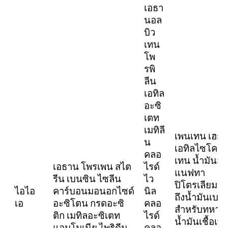
เอธา
นอล
บิว
เทน
โพ
รพิ
ลีน
เอทิล
อะซิ
เตท
เมทิลี
เพนเทน เฮก
น
เอทิลไซโคล
คลอ
เทน น้ำมันส
เอธาน โพรเพน สไต
ไรด์
แนฟทา
รีน เบนซิน ไซลีน
ไว
ปิโตรเลียม (
ไอไอ
คาร์บอนมอนอกไซด์
นิล
ถึงน้ำมันเบน
เอ
อะซิโตน กรดอะซิ
คลอ
สำหรับทหาร
ติก เมทิลอะซิเตท
ไรด์
น้ำมันเชื้อเพล