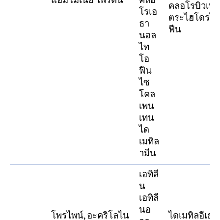
แอมโมเนีย ไพริดีน
คลอ
คลอโรบิวเทน
โรเอ
ตระไฮโดรไ
ธา
ฟีน
นอล
ไท
โอ
ฟีน
ไซ
โคล
เพน
เทน
ได
เมทิล
ามีน
เอทิลี
น
เอทิลี
นอ
โพรไพน์, อะคริโลไน
ไดเมทิลอีเธอร