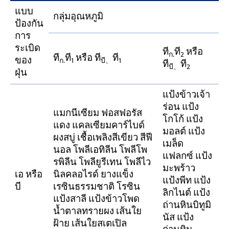
แบบ
กลุ่มอุณหภูมิ
ป้องกัน
การ
ระเบิด
ที
ที
หรือ
ก.
2
ที
ที
หรือ ที
ที
ของ
ก.
1
บี、
1
ที
ที
บี、
2
ฝุ่น
แป้งข้าวเจ้า
ร่อน แป้ง
แมกนีเซียม ฟอสฟอรัส
โกโก้ แป้ง
แดง แคลเซียมคาร์ไบด์
มอลต์ แป้ง
ผงสบู่ เชื้อเพลิงสีเขียว สีฟี
เมล็ด
นอล โพลีเอทิลีน โพลีโพ
แฟลกซ์ แป้ง
รพิลีน โพลียูรีเทน โพลีไว
มะพร้าว
เอ หรือ
นิลคลอไรด์ ยางแข็ง
แป้งพีท แป้ง
บี
เรซินธรรมชาติ โรซิน
ลิกไนต์ แป้ง
แป้งสาลี แป้งข้าวโพด
ถ่านหินบิทูมิ
น้ำตาลทรายผง เส้นใย
นัส แป้ง
ฝ้าย เส้นใยสเตเปิล