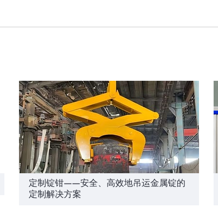
定制锭钳——安全、高效地吊运金属锭的
定制解决方案