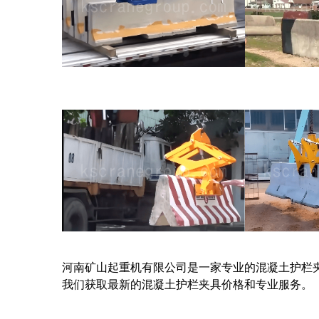
河南矿山起重机有限公司是一家专业的混凝土护栏
我们获取最新的混凝土护栏夹具价格和专业服务。