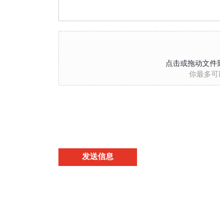
点击或拖动文件
你最多可
发送信息