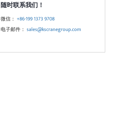
随时联系我们！
微信：
+86-199 1373 9708
电子邮件：
sales@kscranegroup.com