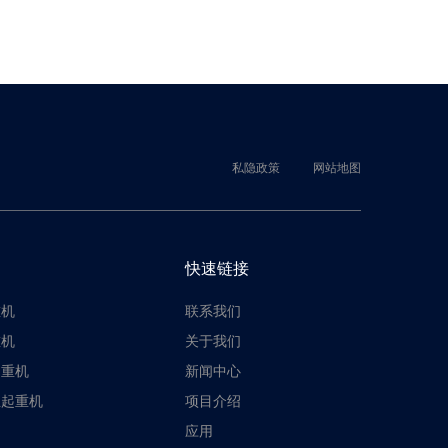
私隐政策
网站地图
快速链接
重机
联系我们
重机
关于我们
起重机
新闻中心
业起重机
项目介绍
应用