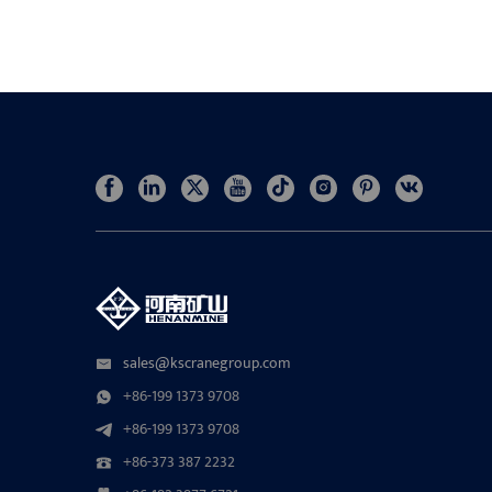
sales@kscranegroup.com
+86-199 1373 9708
+86-199 1373 9708
+86-373 387 2232