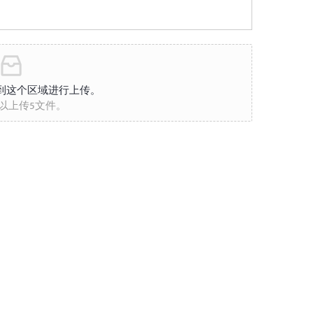
到这个区域进行上传。
以上传5文件。