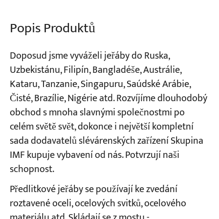
Popis Produktů
Projekty
Blogy
Zprávy
Doposud jsme vyváželi jeřáby do Ruska,
Aplikace
O nás
Uzbekistánu, Filipín, Bangladéše, Austrálie,
Kontaktujte nás
Kataru, Tanzanie, Singapuru, Saúdské Arábie,
Čisté, Brazílie, Nigérie atd. Rozvíjíme dlouhodobý
obchod s mnoha slavnými společnostmi po
celém světě svět, dokonce i největší kompletní
sada dodavatelů slévárenských zařízení Skupina
IMF kupuje vybavení od nás. Potvrzují naši
schopnost.
Předlitkové jeřáby se používají ke zvedání
roztavené oceli, ocelových svitků, ocelového
materiálu atd. Skládají se z mostu -