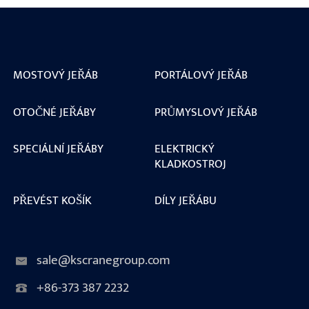
MOSTOVÝ JEŘÁB
PORTÁLOVÝ JEŘÁB
OTOČNÉ JEŘÁBY
PRŮMYSLOVÝ JEŘÁB
SPECIÁLNÍ JEŘÁBY
ELEKTRICKÝ
KLADKOSTROJ
PŘEVÉST KOŠÍK
DÍLY JEŘÁBU
sale@kscranegroup.com
+86-373 387 2232