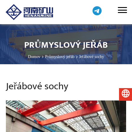
PRŮMYSLOVÝ JEŘÁB
Domov
Průmyslový jeřáb
Jeřábové sochy
Jeřábové sochy
Čeština