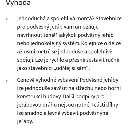
Výhoda
Jednoduchá a spolehlivá montáž Stavebnice
pro podvěsný jeřáb vám umožňuje
navrhnout téměř jakýkoli podvěsný jeřáb
nebo jednokolejný systém. Kolejnice o délce
až osmi metrů se jednoduše a spolehlivě
spojují. Lze je rychle a přesně sestavit ručně
jako stavebnici „udělej si sám“.
Cenově výhodné vybavení Podvěsné jeřáby
lze jednoduše zavěsit na střechu nebo horní
konstrukci budovy. Další podpěry pro
jeřábovou dráhu nejsou nutné. I části dílny
lze snadno a levně vybavit podvěsnými
jeřáby.