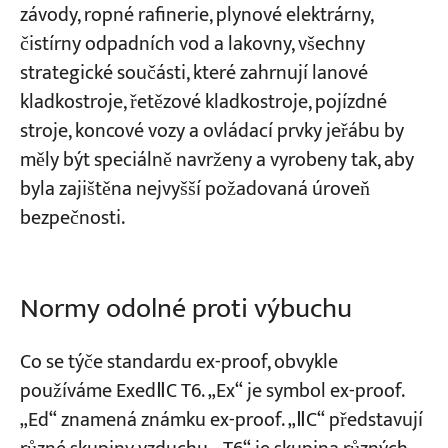
závody, ropné rafinerie, plynové elektrárny,
čistírny odpadních vod a lakovny, všechny
Projekty
strategické součásti, které zahrnují lanové
Blogy
Zprávy
kladkostroje, řetězové kladkostroje, pojízdné
Aplikace
stroje, koncové vozy a ovládací prvky jeřábu by
O nás
měly být speciálně navrženy a vyrobeny tak, aby
Kontaktujte nás
byla zajištěna nejvyšší požadovaná úroveň
bezpečnosti.
Normy odolné proti výbuchu
Co se týče standardu ex-proof, obvykle
používáme ExedⅡC T6. „Ex“ je symbol ex-proof.
„Ed“ znamená známku ex-proof. „ⅡC“ představují