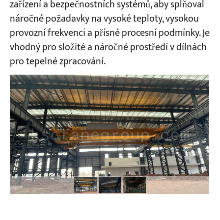
zařízení a bezpečnostních systémů, aby splňoval
náročné požadavky na vysoké teploty, vysokou
Projekty
provozní frekvenci a přísné procesní podmínky. Je
Blogy
vhodný pro složité a náročné prostředí v dílnách
Zprávy
Aplikace
pro tepelné zpracování.
O nás
Kontaktujte nás