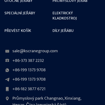
OTOČNÉ JEŘÁBY
PRŮMYSLOVÝ JEŘÁB
SPECIÁLNÍ JEŘÁBY
ELEKTRICKÝ
KLADKOSTROJ
PŘEVÉST KOŠÍK
DÍLY JEŘÁBU
sale@kscranegroup.com
+86-373 387 2232
+86-199 1373 9708
+86-199 1373 9708
+86-182 3877 6721
Průmyslový park Changnao, Xinxiang,
Henan, Čína (pevninská část)