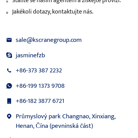
Staňte se naším agentem a získejte provizi.
Jakékoli dotazy, kontaktujte nás.
sale@kscranegroup.com
jasminefzb
+86-373 387 2232
+86-199 1373 9708
+86-182 3877 6721
Průmyslový park Changnao, Xinxiang,
Henan, Čína (pevninská část)