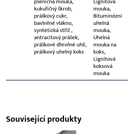
pšeničná mouka,
Lignitová
kukuřičný škrob,
mouka,
práškový cukr,
Bituminózní
bavlněné vlákno,
uhelná
syntetická střiž ,
mouka,
antracitový prášek,
Uhelná
práškové dřevěné uhlí,
mouka na
práškový uhelný koks
koks,
Lignitová
koksová
mouka
Související produkty