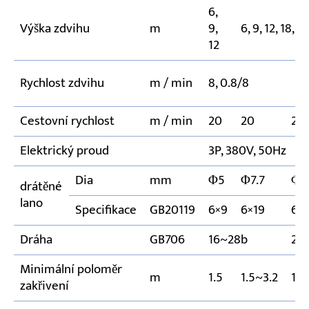
6,
Výška zdvihu
m
9,
6, 9, 12, 18, 2
12
Rychlost zdvihu
m / min
8, 0.8/8
Cestovní rychlost
m / min
20
20
20
Elektrický proud
3P, 380V, 50Hz
Dia
mm
Φ5
Φ7.7
Φ1
drátěné
lano
Specifikace
GB20119
6×9
6×19
6×
Dráha
GB706
16~28b
20
Minimální poloměr
m
1.5
1.5~3.2
1.5
zakřivení