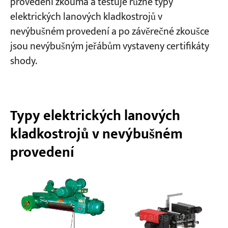
provedení zkoumá a testuje různé typy
elektrických lanových kladkostrojů v
nevýbušném provedení a po závěrečné zkoušce
jsou nevýbušným jeřábům vystaveny certifikáty
shody.
Typy elektrických lanových
kladkostrojů v nevýbušném
provedení