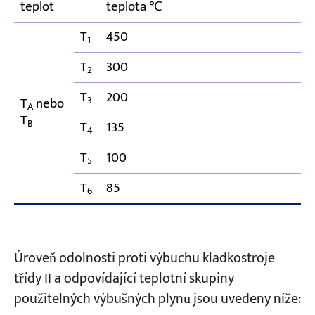
teplot
teplota ℃
T
450
1
T
300
2
T
200
3
T
nebo
A
T
B
T
135
4
T
100
5
T
85
6
Úroveň odolnosti proti výbuchu kladkostroje
třídy II a odpovídající teplotní skupiny
použitelných výbušných plynů jsou uvedeny níže: