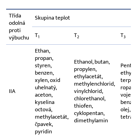
Třída
Skupina teplot
odolná
proti
T
T
T
výbuchu
1
2
3
Ethan,
propan,
Ethanol, butan,
styren,
Pentan
propylen,
benzen,
ethylc
ethylacetát,
xylen, oxid
terpen
methylenchlorid,
uhelnatý,
ropa (
IIA
vinylchlorid,
aceton,
vojen
chlorethanol,
kyselina
benzín
thiofen,
octová,
olej, c
cyklopentan,
methylacetát,
tetrah
dimethylamin
čpavek,
pyridin