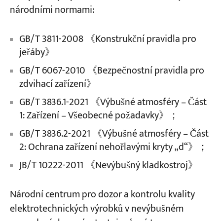
národními normami:
Projekty
GB/T 3811-2008 《Konstrukční pravidla pro
Blogy
Zprávy
jeřáby》
Aplikace
O nás
GB/T 6067-2010 《Bezpečnostní pravidla pro
Kontaktujte nás
zdvihací zařízení》
GB/T 3836.1-2021 《Výbušné atmosféry – Část
1: Zařízení – Všeobecné požadavky》；
GB/T 3836.2-2021 《Výbušné atmosféry – Část
2: Ochrana zařízení nehořlavými kryty „d“》；
JB/T 10222-2011 《Nevýbušný kladkostroj》
Národní centrum pro dozor a kontrolu kvality
elektrotechnických výrobků v nevýbušném