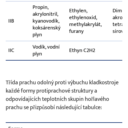
Propin,
Ethylen,
Dimeth
akrylonitril,
ethylenoxid,
akrolei
IIB
kyanovodík,
methylakrylát,
tetrah
koksárenský
furany
sirovo
plyn
Vodík, vodní
IIC
Ethyn C2H2
plyn
Třída prachu odolný proti výbuchu kladkostroje
každé formy protiprachové struktury a
odpovídajících teplotních skupin hořlavého
prachu se přizpůsobí následující tabulce: