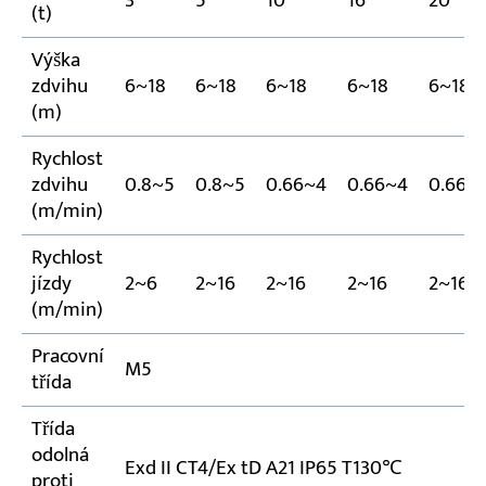
3
5
10
16
20
(t)
Výška
zdvihu
6~18
6~18
6~18
6~18
6~18
(m)
Rychlost
zdvihu
0.8~5
0.8~5
0.66~4
0.66~4
0.66~
(m/min)
Rychlost
jízdy
2~6
2~16
2~16
2~16
2~16
(m/min)
Pracovní
M5
třída
Třída
odolná
Exd II CT4/Ex tD A21 IP65 T130℃
proti