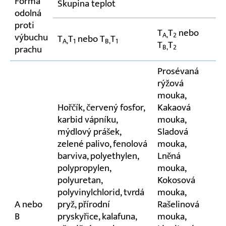
Forma
Skupina teplot
odolná
proti
T
T
nebo
A,
2
výbuchu
T
T
nebo T
T
A,
1
B,
1
T
T
B,
2
prachu
Prosévaná
rýžová
mouka,
Hořčík, červený fosfor,
Kakaová
karbid vápníku,
mouka,
mýdlový prášek,
Sladová
zelené palivo, fenolová
mouka,
barviva, polyethylen,
Lněná
polypropylen,
mouka,
polyuretan,
Kokosová
polyvinylchlorid, tvrdá
mouka,
A nebo
pryž, přírodní
Rašelinová
B
pryskyřice, kalafuna,
mouka,