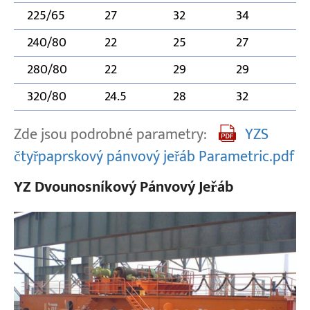
225/65
27
32
34
240/80
22
25
27
280/80
22
29
29
320/80
24.5
28
32
Zde jsou podrobné parametry:
YZS
čtyřpaprskový pánvový jeřáb Parametric.pdf
YZ Dvounosníkový Pánvový Jeřáb