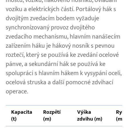
mostu, vozíku, hákového nosníku, ovládání
vozíku a elektrických částí. Portálový hák s
dvojitým zvedacím bodem vyžaduje
synchronizovaný provoz dvojitého
zvedacího mechanismu, hlavním nanášecím
zařízením háku je hákový nosník s pevnou
roztečí, který se používá ke zvedání ocelové
pánve, a sekundární hák se používá ke
spolupráci s hlavním hákem k vysypání oceli,
ocelová struska a další pomocné zdvihací
operace.
Kapacita
Rozpětí
Výška
Rych
(t)
(m)
zdvihu (m)
(m/m