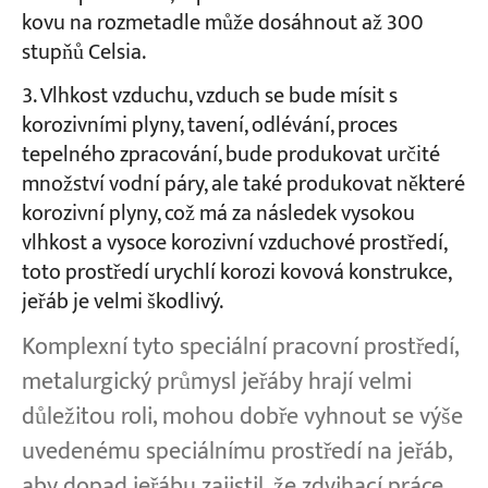
kovu na rozmetadle může dosáhnout až 300
stupňů Celsia.
Vlhkost vzduchu, vzduch se bude mísit s
korozivními plyny, tavení, odlévání, proces
tepelného zpracování, bude produkovat určité
množství vodní páry, ale také produkovat některé
korozivní plyny, což má za následek vysokou
vlhkost a vysoce korozivní vzduchové prostředí,
toto prostředí urychlí korozi kovová konstrukce,
jeřáb je velmi škodlivý.
Komplexní tyto speciální pracovní prostředí,
metalurgický průmysl jeřáby hrají velmi
důležitou roli, mohou dobře vyhnout se výše
uvedenému speciálnímu prostředí na jeřáb,
aby dopad jeřábu zajistil, že zdvihací práce