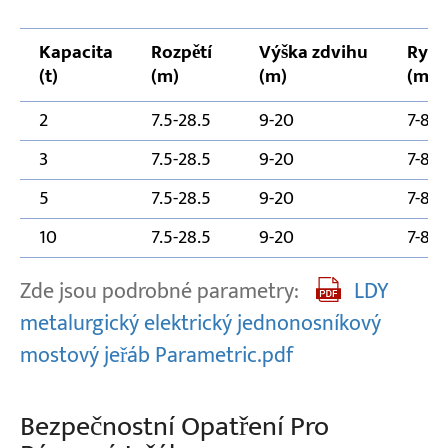
Kapacita
Rozpětí
Výška zdvihu
Rych
(t)
(m)
(m)
(m/m
2
7.5-28.5
9-20
7-8
3
7.5-28.5
9-20
7-8
5
7.5-28.5
9-20
7-8
10
7.5-28.5
9-20
7-8
Zde jsou podrobné parametry:
LDY
metalurgický elektrický jednonosníkový
mostový jeřáb Parametric.pdf
Bezpečnostní Opatření Pro