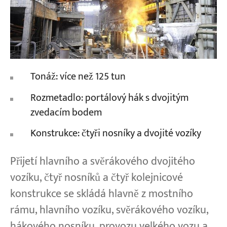
Tonáž: více než 125 tun
Rozmetadlo: portálový hák s dvojitým
zvedacím bodem
Konstrukce: čtyři nosníky a dvojité vozíky
Přijetí hlavního a svěrákového dvojitého
vozíku, čtyř nosníků a čtyř kolejnicové
konstrukce se skládá hlavně z mostního
rámu, hlavního vozíku, svěrákového vozíku,
hákového nosníku, provozu velkého vozu a