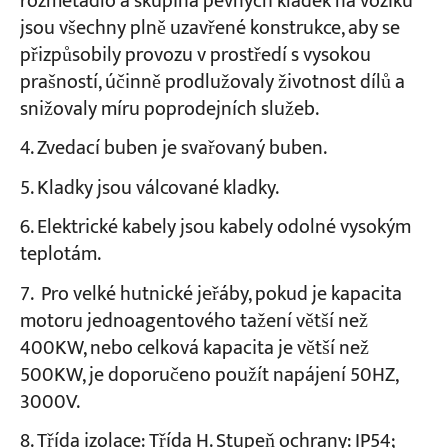
rozmetadlo a skupina pevných kladek na vozíku
jsou všechny plně uzavřené konstrukce, aby se
přizpůsobily provozu v prostředí s vysokou
prašností, účinně prodlužovaly životnost dílů a
snižovaly míru poprodejních služeb.
Zvedací buben je svařovaný buben.
Kladky jsou válcované kladky.
Elektrické kabely jsou kabely odolné vysokým
teplotám.
Pro velké hutnické jeřáby, pokud je kapacita
motoru jednoagentového tažení větší než
400KW, nebo celková kapacita je větší než
500KW, je doporučeno použít napájení 50HZ,
3000V.
Třída izolace: Třída H. Stupeň ochrany: IP54;