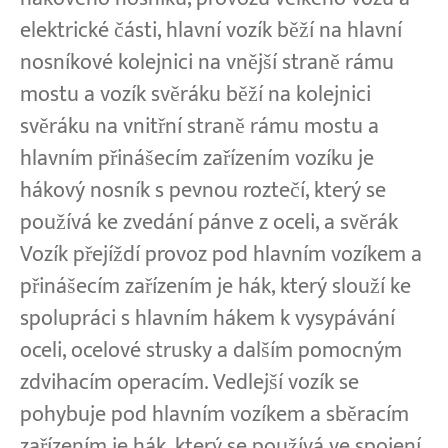
elektrické části, hlavní vozík běží na hlavní
nosníkové kolejnici na vnější straně rámu
mostu a vozík svěráku běží na kolejnici
svěráku na vnitřní straně rámu mostu a
hlavním přinášecím zařízením vozíku je
hákový nosník s pevnou roztečí, který se
používá ke zvedání pánve z oceli, a svěrák
Vozík přejíždí provoz pod hlavním vozíkem a
přinášecím zařízením je hák, který slouží ke
spolupráci s hlavním hákem k vysypávání
oceli, ocelové strusky a dalším pomocným
zdvihacím operacím. Vedlejší vozík se
pohybuje pod hlavním vozíkem a sběracím
zařízením je hák, který se používá ve spojení