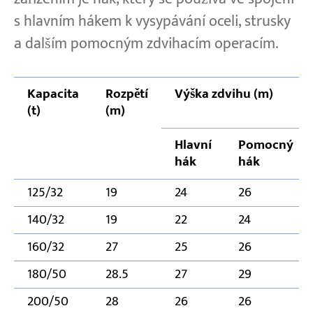
s hlavním hákem k vysypávání oceli, strusky
a dalším pomocným zdvihacím operacím.
Kapacita
Rozpětí
Výška zdvihu (m)
(t)
(m)
Hlavní
Pomocný
hák
hák
125/32
19
24
26
140/32
19
22
24
160/32
27
25
26
180/50
28.5
27
29
200/50
28
26
26