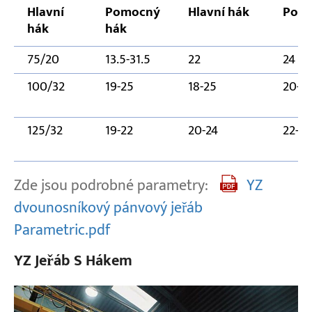
Hlavní
Pomocný
Hlavní hák
Pomo
hák
hák
75/20
13.5-31.5
22
24
100/32
19-25
18-25
20-2
125/32
19-22
20-24
22-26
Zde jsou podrobné parametry:
YZ
dvounosníkový pánvový jeřáb
Parametric.pdf
YZ Jeřáb S Hákem