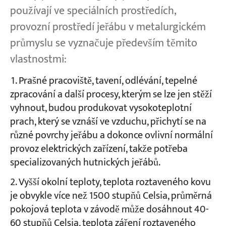
používají ve speciálních prostředích,
provozní prostředí jeřábu v metalurgickém
Projekty
Blogy
průmyslu se vyznačuje především těmito
Zprávy
vlastnostmi:
Aplikace
O nás
Prašné pracoviště, tavení, odlévání, tepelné
Kontaktujte nás
zpracování a další procesy, kterým se lze jen stěží
vyhnout, budou produkovat vysokoteplotní
prach, který se vznáší ve vzduchu, přichytí se na
různé povrchy jeřábu a dokonce ovlivní normální
provoz elektrických zařízení, takže potřeba
specializovaných hutnických jeřábů.
Vyšší okolní teploty, teplota roztaveného kovu
je obvykle více než 1500 stupňů Celsia, průměrná
pokojová teplota v závodě může dosáhnout 40-
60 stupňů Celsia, teplota záření roztaveného