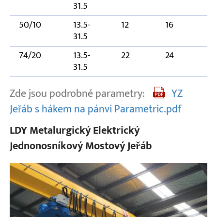
31.5
50/10
13.5-
12
16
31.5
74/20
13.5-
22
24
31.5
Zde jsou podrobné parametry:
YZ
Jeřáb s hákem na pánvi Parametric.pdf
LDY Metalurgický Elektrický
Jednonosníkový Mostový Jeřáb