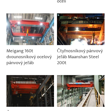
oceli
Meigang 160t
Čtyřnosníkový pánvový
dvounosníkový ocelový
jeřáb Maanshan Steel
pánvový jeřáb
200t