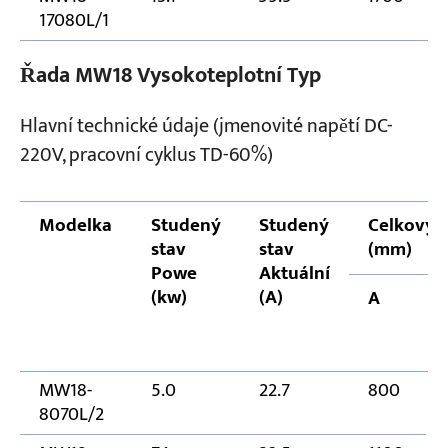
17080L/1
Řada MW18 Vysokoteplotní Typ
Hlavní technické údaje (jmenovité napětí DC-
220V, pracovní cyklus TD-60%)
Modelka
Studený
Studený
Celkový 
stav
stav
(mm)
Powe
Aktuální
(kw)
(A)
A
MW18-
5.0
22.7
800
8070L/2