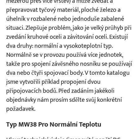
mezerou přes více vrstev) a může zvedat a
přepravovat tyčový materiál, ploché železo a
úhelník v rozbalené nebo jednoduše zabalené
situaci. Zlepšuje problém, jako je velký průhyb při
zvedání kruhové oceli a závitování oceli. Existují
dva druhy: normální a vysokoteplotní typ.
Normálně se v provozu používá více jednotek,
takže pro spojení závěsného nosníku se používají
dva nebo čtyři spojovací body. V tomto katalogu
jsme vytvořili příklad propojení dvou
připojovacích bodů. Před zadáním jakékoli
objednávky nám prosím sdělte svůj konkrétní
požadavek.
Typ MW38 Pro Normální Teplotu