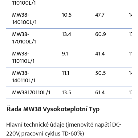
110100L/1
MW38-
10.5
47.7
140
140100L/1
MW38-
13.4
60.9
170
170100L/1
MW38-
9.1
41.4
110
110110L/1
MW38-
11.1
50.5
140
140110L/1
MW38170110L/1
13.5
61.4
170
Řada MW38 Vysokoteplotní Typ
Hlavní technické údaje (jmenovité napětí DC-
220V, pracovní cyklus TD-60%)