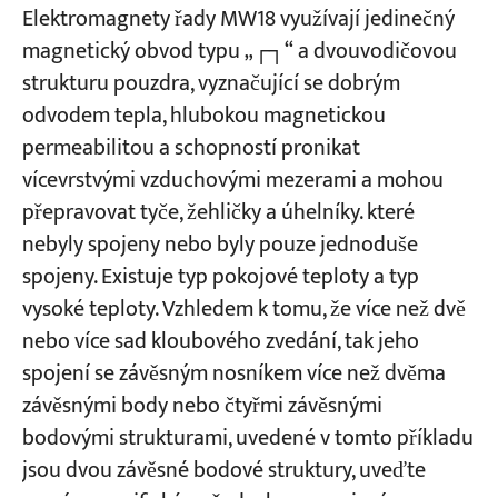
Elektromagnety řady MW18 využívají jedinečný
magnetický obvod typu „┌┐“ a dvouvodičovou
Projekty
strukturu pouzdra, vyznačující se dobrým
Blogy
Zprávy
odvodem tepla, hlubokou magnetickou
Aplikace
permeabilitou a schopností pronikat
O nás
Kontaktujte nás
vícevrstvými vzduchovými mezerami a mohou
přepravovat tyče, žehličky a úhelníky. které
nebyly spojeny nebo byly pouze jednoduše
spojeny. Existuje typ pokojové teploty a typ
vysoké teploty. Vzhledem k tomu, že více než dvě
nebo více sad kloubového zvedání, tak jeho
spojení se závěsným nosníkem více než dvěma
závěsnými body nebo čtyřmi závěsnými
bodovými strukturami, uvedené v tomto příkladu
jsou dvou závěsné bodové struktury, uveďte