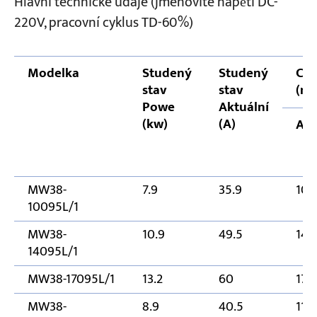
Hlavní technické údaje (jmenovité napětí DC-
220V, pracovní cyklus TD-60%)
Modelka
Studený
Studený
Cel
stav
stav
(m
Powe
Aktuální
(kw)
(A)
A
MW38-
7.9
35.9
100
10095L/1
MW38-
10.9
49.5
140
14095L/1
MW38-17095L/1
13.2
60
170
MW38-
8.9
40.5
110