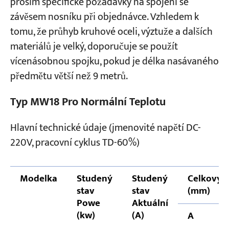
prosím specifické požadavky na spojení se
závěsem nosníku při objednávce. Vzhledem k
tomu, že průhyb kruhové oceli, výztuže a dalších
materiálů je velký, doporučuje se použít
vícenásobnou spojku, pokud je délka nasávaného
předmětu větší než 9 metrů.
Typ MW18 Pro Normální Teplotu
Hlavní technické údaje (jmenovité napětí DC-
220V, pracovní cyklus TD-60%)
Modelka
Studený
Studený
Celkový 
stav
stav
(mm)
Powe
Aktuální
(kw)
(A)
A