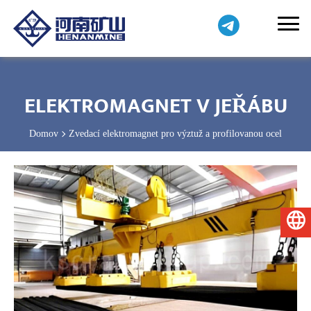
ELEKTROMAGNET V JEŘÁBU
Domov
Zvedací elektromagnet pro výztuž a profilovanou ocel
Čeština