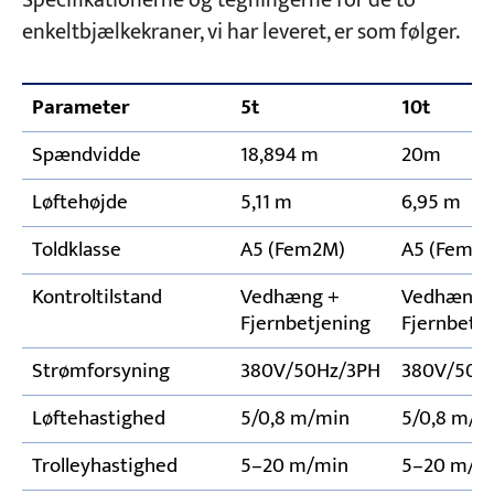
Specifikationerne og tegningerne for de to
enkeltbjælkekraner, vi har leveret, er som følger.
Parameter
5t
10t
Spændvidde
18,894 m
20m
Løftehøjde
5,11 m
6,95 m
Toldklasse
A5 (Fem2M)
A5 (Fem2
Kontroltilstand
Vedhæng +
Vedhæng 
Fjernbetjening
Fjernbetj
Strømforsyning
380V/50Hz/3PH
380V/50H
Løftehastighed
5/0,8 m/min
5/0,8 m/m
Trolleyhastighed
5–20 m/min
5–20 m/m