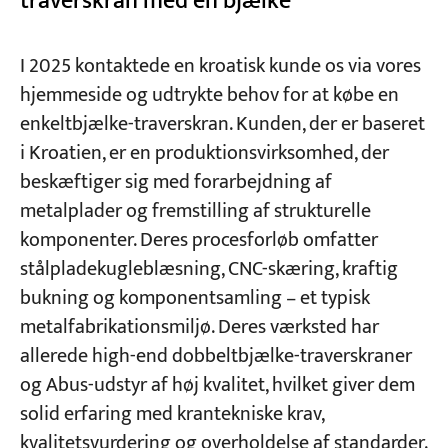
traverskran med én bjælke
Projekter
I 2025 kontaktede en kroatisk kunde os via vores
Blogs
hjemmeside og udtrykte behov for at købe en
Nyheder
Ansøgninger
enkeltbjælke-traverskran. Kunden, der er baseret
Om os
i Kroatien, er en produktionsvirksomhed, der
Kontakt os
beskæftiger sig med forarbejdning af
metalplader og fremstilling af strukturelle
komponenter. Deres procesforløb omfatter
stålpladekugleblæsning, CNC-skæring, kraftig
bukning og komponentsamling – et typisk
metalfabrikationsmiljø. Deres værksted har
allerede high-end dobbeltbjælke-traverskraner
og Abus-udstyr af høj kvalitet, hvilket giver dem
solid erfaring med krantekniske krav,
kvalitetsvurdering og overholdelse af standarder.