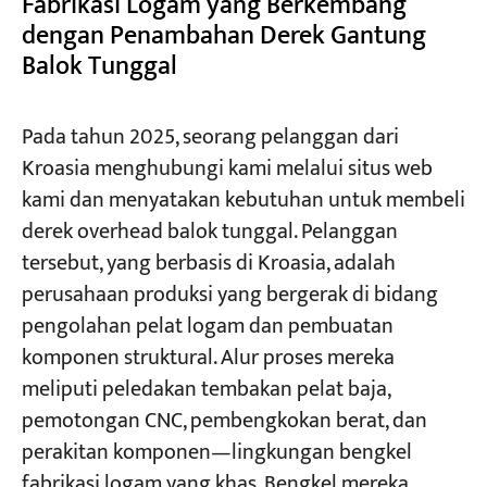
Fabrikasi Logam yang Berkembang
dengan Penambahan Derek Gantung
Balok Tunggal
Proyek
Blog
Berita
Aplikasi
Pada tahun 2025, seorang pelanggan dari
Tentang kami
Kroasia menghubungi kami melalui situs web
Hubungi kami
kami dan menyatakan kebutuhan untuk membeli
derek overhead balok tunggal. Pelanggan
tersebut, yang berbasis di Kroasia, adalah
perusahaan produksi yang bergerak di bidang
pengolahan pelat logam dan pembuatan
komponen struktural. Alur proses mereka
meliputi peledakan tembakan pelat baja,
pemotongan CNC, pembengkokan berat, dan
perakitan komponen—lingkungan bengkel
fabrikasi logam yang khas. Bengkel mereka