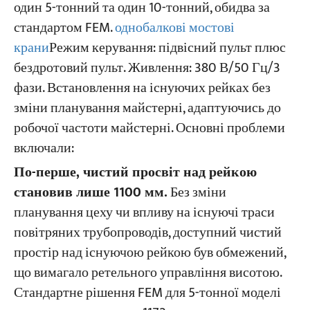
один 5-тонний та один 10-тонний, обидва за
стандартом FEM.
однобалкові мостові
крани
Режим керування: підвісний пульт плюс
бездротовий пульт. Живлення: 380 В/50 Гц/3
фази. Встановлення на існуючих рейках без
зміни планування майстерні, адаптуючись до
робочої частоти майстерні. Основні проблеми
включали:
По-перше, чистий просвіт над рейкою
становив лише 1100 мм.
Без зміни
планування цеху чи впливу на існуючі траси
повітряних трубопроводів, доступний чистий
простір над існуючою рейкою був обмежений,
що вимагало ретельного управління висотою.
Стандартне рішення FEM для 5-тонної моделі