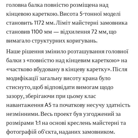
головна балка повністю розміщена над
кінцевою кареткою. Висота 5-тонної моделі
становить 1172 мм. Ліміт майстерні замовника
становив 1100 мм — відхилення 72 мм, що
вимагало структурних коригувань.
Наше рішення змінило розташування головної
балки з «повністю над кінцевим кареткою» на
«частково вбудовану в кінцеву каретку». Після
модифікації загальну висоту крана було
стиснуто, щоб відповідати вимогам щодо
зазору, зберігаючи при цьому клас
навантаження A5 та початкову несучу здатність
незмінними. Весь проект був узгоджений за
розмірами 1:1 на основі креслень майстерні та
фотографій об'єкта, наданих замовником.