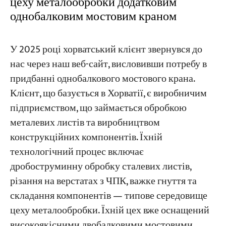
цеху металообробки додатковим
однобалковим мостовим краном
Проекти
Блоги
У 2025 році хорватський клієнт звернувся до
Новини
Програми
нас через наш веб-сайт, висловивши потребу в
Про нас
придбанні однобалкового мостового крана.
Зв'яжіться з нами
Клієнт, що базується в Хорватії, є виробничим
підприємством, що займається обробкою
металевих листів та виробництвом
конструкційних компонентів. Їхній
технологічний процес включає
дробоструминну обробку сталевих листів,
різання на верстатах з ЧПК, важке гнуття та
складання компонентів — типове середовище
цеху металообробки. Їхній цех вже оснащений
високоякісними двобалковими мостовими