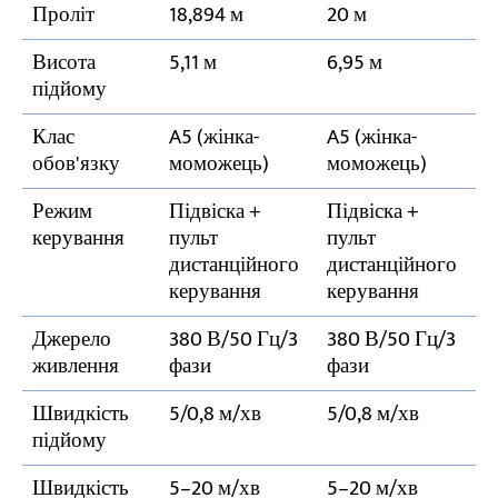
Проліт
18,894 м
20 м
Висота
5,11 м
6,95 м
підйому
Клас
A5 (жінка-
A5 (жінка-
обов'язку
моможець)
моможець)
Режим
Підвіска +
Підвіска +
керування
пульт
пульт
дистанційного
дистанційного
керування
керування
Джерело
380 В/50 Гц/3
380 В/50 Гц/3
живлення
фази
фази
Швидкість
5/0,8 м/хв
5/0,8 м/хв
підйому
Швидкість
5–20 м/хв
5–20 м/хв