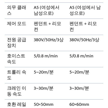
의무 클래
A5 (여성에서
A5 (여성에서 남
스
남성으로)
성으로)
제어 모드
펜던트 + 리모
펜던트 + 리모
컨
컨
전원 공급
380V/50Hz/3상
380V/50Hz/3상
장치
호이스트
5/0.8 m/min
5/0.8 m/min
속도
트롤리 속
5~20m/분
5~20m/분
도
크레인 이
3~30m/분
3~30m/분
동 속도
호환 레일
50×50mm
60×60mm