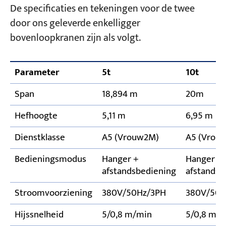
De specificaties en tekeningen voor de twee
door ons geleverde enkelligger
bovenloopkranen zijn als volgt.
Parameter
5t
10t
Span
18,894 m
20m
Hefhoogte
5,11 m
6,95 m
Dienstklasse
A5 (Vrouw2M)
A5 (Vrou
Bedieningsmodus
Hanger +
Hanger +
afstandsbediening
afstandsb
Stroomvoorziening
380V/50Hz/3PH
380V/50H
Hijssnelheid
5/0,8 m/min
5/0,8 m/