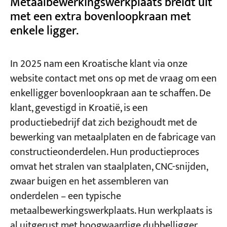
Metaalbewerkingswerkplaats breidt uit
met een extra bovenloopkraan met
enkele ligger.
Projecten
Bloggen
Nieuws
Toepassingen
In 2025 nam een Kroatische klant via onze
Over ons
website contact met ons op met de vraag om een
Contacteer ons
enkelligger bovenloopkraan aan te schaffen. De
klant, gevestigd in Kroatië, is een
productiebedrijf dat zich bezighoudt met de
bewerking van metaalplaten en de fabricage van
constructieonderdelen. Hun productieproces
omvat het stralen van staalplaten, CNC-snijden,
zwaar buigen en het assembleren van
onderdelen – een typische
metaalbewerkingswerkplaats. Hun werkplaats is
al uitgerust met hoogwaardige dubbelligger