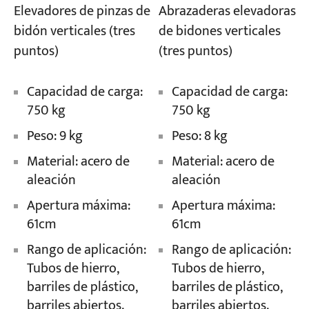
Elevadores de pinzas de
Abrazaderas elevadoras
bidón verticales (tres
de bidones verticales
Proyectos
puntos)
(tres puntos)
Blogs
Noticias
Aplicaciones
Capacidad de carga:
Capacidad de carga:
Sobre nosotros
750 kg
750 kg
Contáctenos
Peso: 9 kg
Peso: 8 kg
Material: acero de
Material: acero de
aleación
aleación
Apertura máxima:
Apertura máxima:
61cm
61cm
Rango de aplicación:
Rango de aplicación:
Tubos de hierro,
Tubos de hierro,
barriles de plástico,
barriles de plástico,
barriles abiertos.
barriles abiertos.