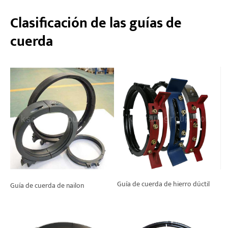
Clasificación de las guías de
Proyectos
cuerda
Blogs
Noticias
Aplicaciones
Sobre nosotros
Contáctenos
Guía de cuerda de hierro dúctil
Guía de cuerda de nailon