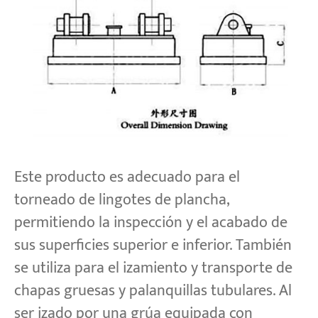
Proyectos
Blogs
Noticias
Aplicaciones
Sobre nosotros
Contáctenos
Este producto es adecuado para el
torneado de lingotes de plancha,
permitiendo la inspección y el acabado de
sus superficies superior e inferior. También
se utiliza para el izamiento y transporte de
chapas gruesas y palanquillas tubulares. Al
ser izado por una grúa equipada con