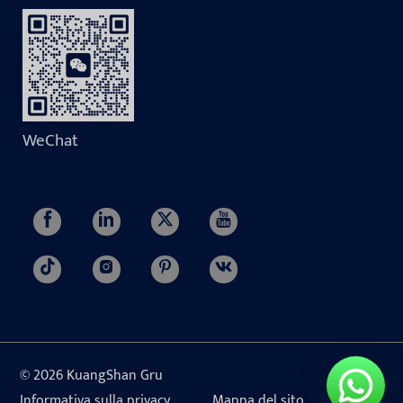
WeChat
© 2026 KuangShan Gru
Informativa sulla privacy
Mappa del sito