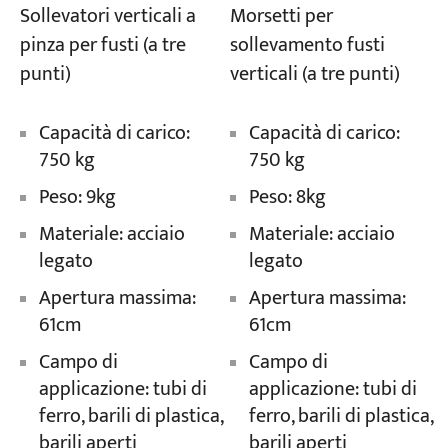
Sollevatori verticali a
Morsetti per
pinza per fusti (a tre
sollevamento fusti
Progetti
punti)
verticali (a tre punti)
Blog
Notizie
Applicazioni
Capacità di carico:
Capacità di carico:
Chi siamo
750 kg
750 kg
Contattaci
Peso: 9kg
Peso: 8kg
Materiale: acciaio
Materiale: acciaio
legato
legato
Apertura massima:
Apertura massima:
61cm
61cm
Campo di
Campo di
applicazione: tubi di
applicazione: tubi di
ferro, barili di plastica,
ferro, barili di plastica,
barili aperti
barili aperti