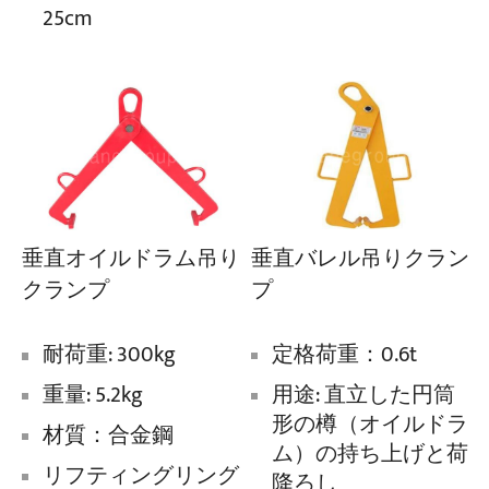
25cm
垂直バレル吊りクラン
垂直オイルドラム吊り
プ
クランプ
定格荷重：0.6t
耐荷重: 300kg
用途: 直立した円筒
重量: 5.2kg
形の樽（オイルドラ
材質：合金鋼
ム）の持ち上げと荷
リフティングリング
降ろし