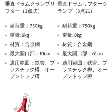
垂直ドラムクランプリ
垂直ドラムリフターク
フター（3点式）
ランプ（3点式）
プロジェクト
ブログ
ニュース
耐荷重：750kg
耐荷重：750kg
アプリケーション
重量: 9kg
重量: 8kg
会社概要
お問い合わせ
材質：合金鋼
材質：合金鋼
最大開口部：61cm
最大開口部：61cm
適用範囲：鉄管、プ
適用範囲：鉄管、プ
ラスチック樽、オー
ラスチック樽、オー
プントップ樽
プントップ樽