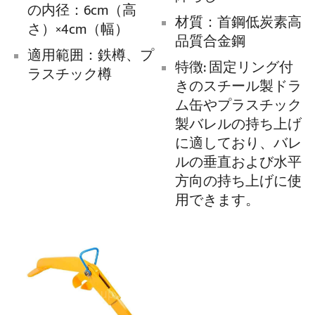
の内径：6cm（高
材質：首鋼低炭素高
さ）×4cm（幅）
品質合金鋼
適用範囲：鉄樽、プ
特徴: 固定リング付
ラスチック樽
きのスチール製ドラ
ム缶やプラスチック
製バレルの持ち上げ
に適しており、バレ
ルの垂直および水平
方向の持ち上げに使
用できます。