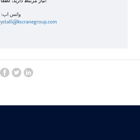
نیاز مرتبط دارید، لطفا با من تماس بگیرید!
واتس اپ:
rystalli@kscranegroup.com