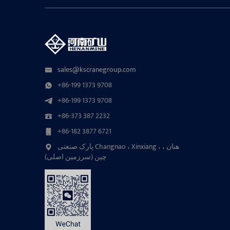
sales@kscranegroup.com
+86-199 1373 9708
+86-199 1373 9708
+86-373 387 2232
+86-182 3877 6721
پارک صنعتی Changnao ، Xinxiang ، هنان ،
چین (سرزمین اصلی)