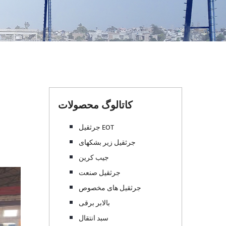
کاتالوگ محصولات
جرثقیل EOT
جرثقیل زیر بشکهای
جیب کرین
جرثقیل صنعت
جرثقیل های مخصوص
بالابر برقی
سبد انتقال