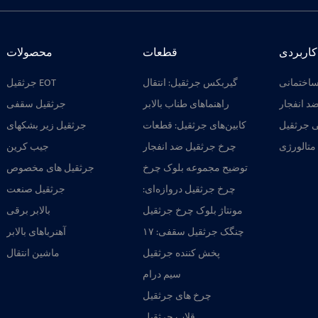
کاربردی
قطعات
محصولات
ساختمانی
گیربکس جرثقیل: انتقال
جرثقیل EOT
قدرت روان، ظرفیت بار
د انفجار
راهنماهای طناب بالابر
جرثقیل سقفی
بالا، سازگار با چند مکانیزم
برقی: دستگاه ضد گره
ی جرثقیل
کابین‌های جرثقیل: قطعات
جرثقیل زیر بشکهای
خوردن با پیکربندی چندگانه
مهندسی‌شده سفارشی
متالورژی
چرخ جرثقیل ضد انفجار
جیب کرین
برای عملیات بالابری دقیق
برای محیط‌های خطرناک:
جرثقیل
توضیح مجموعه بلوک چرخ
جرثقیل های مخصوص
طراحی بادوام و ایمن
جرثقیل بندری: ساختار،
چرخ جرثقیل دروازه‌ای:
جرثقیل صنعت
انواع و راهنمای انتخاب
راهنمای جامع انواع،
جرثقیل‌های بندری
مونتاژ بلوک چرخ جرثقیل
بالابر برقی
کاربردها و مجموعه‌های
سقفی: قابل اعتماد، قابل
چرخ با کارایی بالا
چنگک جرثقیل سقفی: ۱۷
آهنرباهای بالابر
تنظیم و بادوام
طرح تخصصی برای
الکترومغناطیسی جرثقیل
پخش کننده جرثقیل
ماشین انتقال
جابجایی مواد فله در بنادر،
کارخانه‌های فولاد و
سیم درام
انبارهای زباله
چرخ های جرثقیل
قلاب جرثقیل