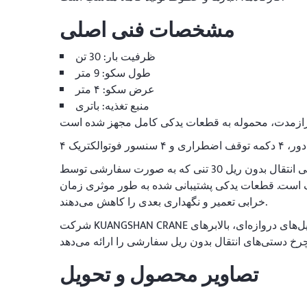
مشخصات فنی اصلی
ظرفیت بار: 30 تن
طول سکو: 9 متر
عرض سکو: ۴ متر
منبع تغذیه: باتری
این چرخ دستی انتقال بدون ریل 30 تنی که به صورت سفارشی توسط KUANGSHAN CRANE مهندسی شده است، محکم، آسان برای
لف است. قطعات یدکی پشتیبانی شده به طور موثری زمان
خرابی تعمیر و نگهداری بعدی را کاهش می‌دهند.
شرکت KUANGSHAN CRANE طیف کاملی از تجهیزات جابجایی مواد، از جمله جرثقیل‌های سقفی، جرثقیل‌های دروازه‌ای، بالابرهای
تصاویر محصول و تحویل