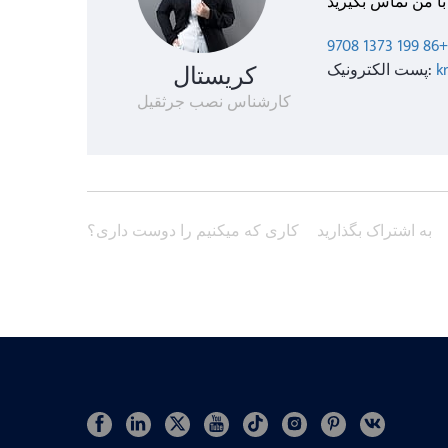
+86 199 1373 9708
k
پست الکترونیک:
کریستال
کارشناس نصب جرثقیل
به اشتراک بگذارید
کاری که میکنیم را دوست داری؟