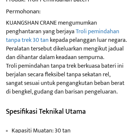
Permohonan:
Projek
KUANGSHAN CRANE mengumumkan
Blog
Berita
penghantaran yang berjaya
Troli pemindahan
Permohonan
tanpa trek 30 tan
kepada pelanggan luar negara.
Tentang kita
Hubungi Kami
Peralatan tersebut dikeluarkan mengikut jadual
dan dihantar dalam keadaan sempurna.
Troli pemindahan tanpa trek berkuasa bateri ini
berjalan secara fleksibel tanpa sekatan rel,
sangat sesuai untuk pengangkutan beban berat
di bengkel, gudang dan barisan pengeluaran.
Spesifikasi Teknikal Utama
Kapasiti Muatan: 30 tan