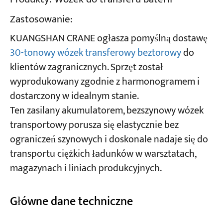
Zastosowanie:
Projekty
KUANGSHAN CRANE ogłasza pomyślną dostawę
Blogi
Aktualności
30-tonowy wózek transferowy beztorowy
do
Aplikacje
klientów zagranicznych. Sprzęt został
O nas
Skontaktuj się z nami
wyprodukowany zgodnie z harmonogramem i
dostarczony w idealnym stanie.
Ten zasilany akumulatorem, bezszynowy wózek
transportowy porusza się elastycznie bez
ograniczeń szynowych i doskonale nadaje się do
transportu ciężkich ładunków w warsztatach,
magazynach i liniach produkcyjnych.
Główne dane techniczne