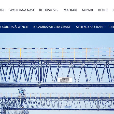
ONI
WASILIANA NASI
KUHUSU SISI
MAOMBI
MIRADI
BLOGI
A KUINUA & WINCH
KISAMBAZAJI CHA CRANE
SEHEMU ZA CRANE
UH