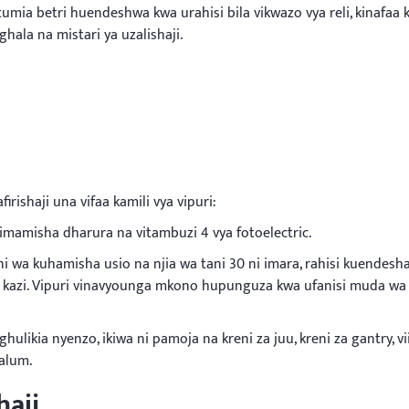
umia betri huendeshwa kwa urahisi bila vikwazo vya reli, kinafaa 
hala na mistari ya uzalishaji.
irishaji una vifaa kamili vya vipuri:
kusimamisha dharura na vitambuzi 4 vya fotoelectric.
 kuhamisha usio na njia wa tani 30 ni imara, rahisi kuendesh
ya kazi. Vipuri vinavyounga mkono hupunguza kwa ufanisi muda wa
likia nyenzo, ikiwa ni pamoja na kreni za juu, kreni za gantry, v
alum.
haji