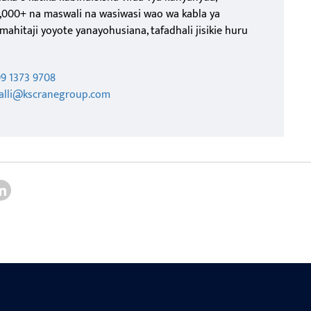
10,000+ na maswali na wasiwasi wao wa kabla ya
mahitaji yoyote yanayohusiana, tafadhali jisikie huru
99 1373 9708
talli@kscranegroup.com