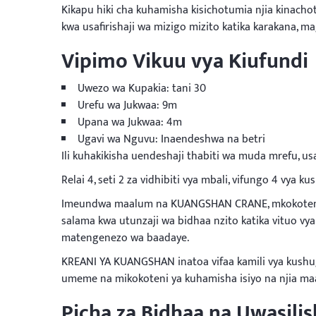
Kikapu hiki cha kuhamisha kisichotumia njia kinachot
kwa usafirishaji wa mizigo mizito katika karakana, mag
Vipimo Vikuu vya Kiufundi
Uwezo wa Kupakia: tani 30
Urefu wa Jukwaa: 9m
Upana wa Jukwaa: 4m
Ugavi wa Nguvu: Inaendeshwa na betri
Ili kuhakikisha uendeshaji thabiti wa muda mrefu, usaf
Relai 4, seti 2 za vidhibiti vya mbali, vifungo 4 vya 
Imeundwa maalum na KUANGSHAN CRANE, mkokoteni wa
salama kwa utunzaji wa bidhaa nzito katika vituo v
matengenezo wa baadaye.
KREANI YA KUANGSHAN inatoa vifaa kamili vya kushughu
umeme na mikokoteni ya kuhamisha isiyo na njia ma
Picha za Bidhaa na Uwasilis