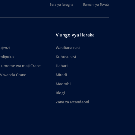
Sera ya faragha
Ramani ya Tovuti
i
Viungo vya Haraka
ujenzi
Wasiliana nasi
 mlipuko
Kuhusu sisi
a umeme wa maji Crane
Habari
a Viwanda Crane
Miradi
Maombi
Blogi
Zana za Mtandaoni