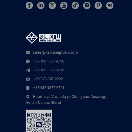
sales@kscranegroup.com
+86-199 1373 9708
+86-199 1373 9708
+86-373 387 2232
+86-182 3877 6721
Hifadhi ya Viwanda ya Changnao, Xinxiang,
Henan, Uchina (Bara)