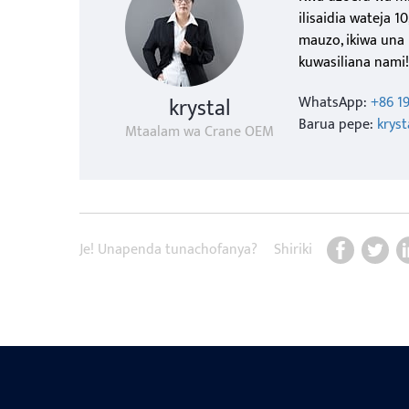
ilisaidia wateja 
mauzo, ikiwa una 
kuwasiliana nami!
krystal
WhatsApp:
+86 1
Barua pepe:
krys
Mtaalam wa Crane OEM
Je! Unapenda tunachofanya?
Shiriki