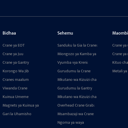
Bidhaa
Sehemu
Maomb
Crane ya EOT
Sanduku la Gia la Crane:
Crane ya 
Usafirishaji Laini, Uwezo
Crane ya Juu
Miongozo ya Kamba ya
Crane ya
Mkubwa wa Kubeba,
Kiinua Umeme: Kifaa cha
Crane ya Gantry
Utaratibu wa Mechanism
Vyumba vya Kreni:
Kituo ch
Kuzuia Kuunganishwa
Nyingi Unaoendana
Vipengele Vilivyoundwa
Korongo Wa Jib
kwa Mifumo Mingi
Gurudumu la Crane
Metali y
Maalum kwa Uendeshaji
Lisiloweza Kulipuka kwa
Cranes maalum
wa Kuinua Kreni kwa
Mkutano wa Kizuizi cha
Mazingira Hatari: Muundo
Usahihi
Gurudumu la Bandari
Viwanda Crane
wa Kudumu na Salama
Gurudumu la Gantry
Umefafanuliwa: Muundo,
Crane: Mwongozo wa
Kuinua Umeme
Aina, na Mwongozo wa
Mkutano wa Kizuizi cha
Mwisho wa Aina,
Uchaguzi wa Cranes za
Gurudumu la Juu la
Magnets ya Kuinua ya
Matumizi, na Mikusanyiko
Overhead Crane Grab:
Bandari
Crane: Unaotegemewa,
Umeme ya Crane
ya Magurudumu yenye
Miundo Maalum 17 ya
Gari la Uhamisho
Unaoweza
Msambazaji wa Crane
Utendaji wa Juu
Kushughulikia Wingi
Kubinafsishwa, na
katika Bandari, Miundo ya
Ngoma ya waya
Umejengwa Kudumu