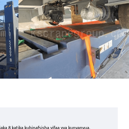
ka 8 katika kubinafsisha vifaa vya kunyanyua,