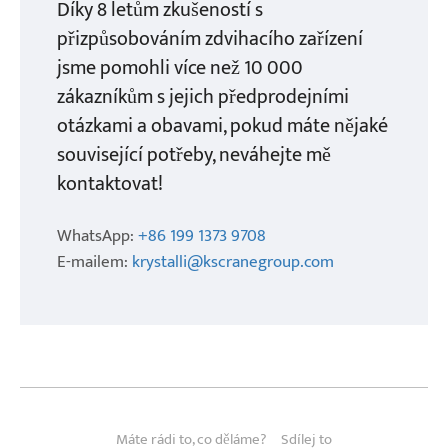
Díky 8 letům zkušeností s
přizpůsobováním zdvihacího zařízení
jsme pomohli více než 10 000
zákazníkům s jejich předprodejními
otázkami a obavami, pokud máte nějaké
související potřeby, neváhejte mě
kontaktovat!
WhatsApp:
+86 199 1373 9708
E-mailem:
krystalli@kscranegroup.com
Máte rádi to, co děláme?
Sdílej to