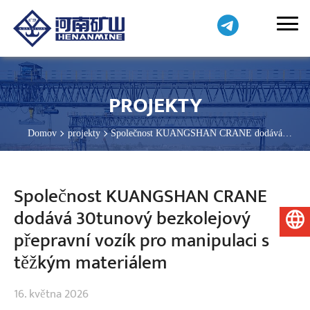
PROJEKTY
Domov
projekty
Společnost KUANGSHAN CRANE dodává
30tunový bezkolejový přepravní vozík pro manipulaci s těžkým
materiálem
Společnost KUANGSHAN CRANE
dodává 30tunový bezkolejový
Čeština
přepravní vozík pro manipulaci s
těžkým materiálem
16. května 2026