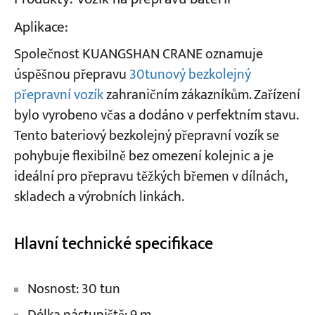
Aplikace:
Projekty
Společnost KUANGSHAN CRANE oznamuje
Blogy
Zprávy
úspěšnou přepravu
30tunový bezkolejný
Aplikace
přepravní vozík
zahraničním zákazníkům. Zařízení
O nás
Kontaktujte nás
bylo vyrobeno včas a dodáno v perfektním stavu.
Tento bateriový bezkolejný přepravní vozík se
pohybuje flexibilně bez omezení kolejnic a je
ideální pro přepravu těžkých břemen v dílnách,
skladech a výrobních linkách.
Hlavní technické specifikace
Nosnost: 30 tun