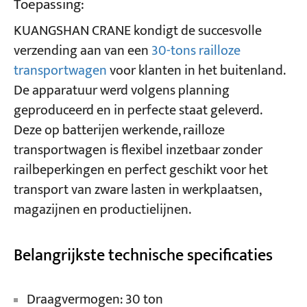
Toepassing:
KUANGSHAN CRANE kondigt de succesvolle
Projecten
verzending aan van een
30-tons railloze
Bloggen
Nieuws
transportwagen
voor klanten in het buitenland.
Toepassingen
De apparatuur werd volgens planning
Over ons
geproduceerd en in perfecte staat geleverd.
Contacteer ons
Deze op batterijen werkende, railloze
transportwagen is flexibel inzetbaar zonder
railbeperkingen en perfect geschikt voor het
transport van zware lasten in werkplaatsen,
magazijnen en productielijnen.
Belangrijkste technische specificaties
Draagvermogen: 30 ton