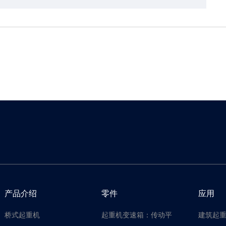
产品介绍
零件
应用
桥式起重机
起重机变速箱：传动平
建筑起
稳，承载能力强，兼容