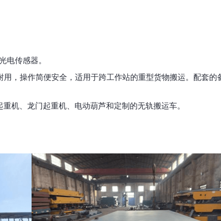
 个光电传感器。
固耐用，操作简便安全，适用于跨工作站的重型货物搬运。配套的
起重机、龙门起重机、电动葫芦和定制的无轨搬运车。