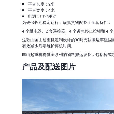
平台长度：9米
平台宽度：4米
电源：电池驱动
为确保长期稳定运行，该批货物配备了全套备件：
4 个继电器、2 套遥控器、4 个紧急停止按钮和 4
这款由匡山起重机定制设计的30吨无轨搬运车坚
有效减少后期维护停机时间。
匡山起重机提供全系列的物料搬运设备，包括桥式
产品及配送图片