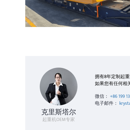
拥有8年定制起重
如果您有任何相
微信：
+86 199 1
电子邮件：
krys
克里斯塔尔
起重机OEM专家