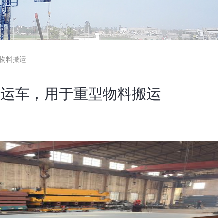
型物料搬运
搬运车，用于重型物料搬运