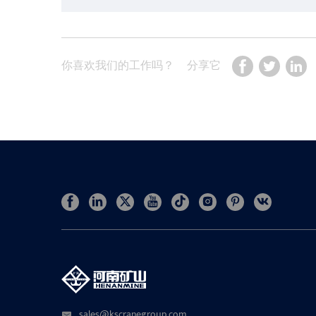
你喜欢我们的工作吗？
分享它
sales@kscranegroup.com