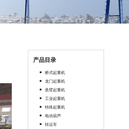
产品目录
桥式起重机
龙门起重机
悬臂起重机
工业起重机
特殊起重机
电动葫芦
转运车