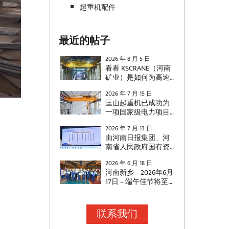
起重机配件
最近的帖子
2026 年 8 月 5 日
看看 KSCRANE（河南
矿业）是如何为高速
铁路建设提供一台 500
2026 年 7 月 15 日
吨双梁起重机并配备
匡山起重机已成功为
防摇摆控制的。
一项国家级电力项目
交付了两台自动化桥
2026 年 7 月 13 日
式起重机，这两台起
由河南日报集团、河
重机专为满足电力行
南省人民政府国有资
业的物料搬运需求而
产监督管理委员会、
设计。它们用于预制
2026 年 6 月 18 日
河南省发展和改革委
变电站电缆的自动化
河南新乡 – 2026年6月
员会、河南省社会科
搬运，有助于提高电
17日 – 端午佳节将至，
学院联合主办的2025
力仓储和生产作业的
匡山起重机（河南矿
年度“河南省优秀社会
效率和智能化水平。
用起重机有限公司）
责任企业”和“河南省杰
精准定位技术 […]
为全体员工推出了暖
联系我们
出社会责任企业家”颁
心的节日福利和精彩
奖典礼近日在河南省
纷呈的文化活动。公