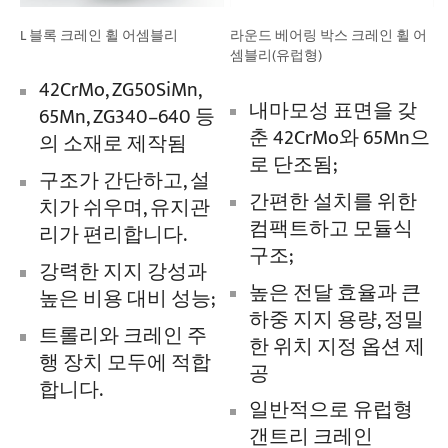
L 블록 크레인 휠 어셈블리
라운드 베어링 박스 크레인 휠 어
셈블리(유럽형)
42CrMo, ZG50SiMn,
내마모성 표면을 갖
65Mn, ZG340–640 등
춘 42CrMo와 65Mn으
의 소재로 제작됨
로 단조됨;
구조가 간단하고, 설
간편한 설치를 위한
치가 쉬우며, 유지관
컴팩트하고 모듈식
리가 편리합니다.
구조;
강력한 지지 강성과
높은 전달 효율과 큰
높은 비용 대비 성능;
하중 지지 용량, 정밀
트롤리와 크레인 주
한 위치 지정 옵션 제
행 장치 모두에 적합
공
합니다.
일반적으로 유럽형
갠트리 크레인