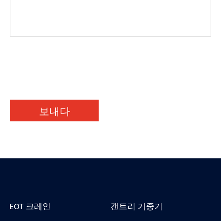
보내다
EOT 크레인
갠트리 기중기