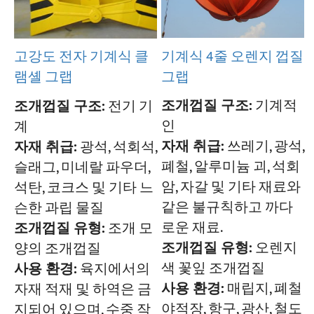
기계식 4줄 오렌지 껍질
고강도 전자 기계식 클
그랩
램셸 그랩
조개껍질 구조:
기계적
조개껍질 구조:
전기 기
인
계
자재 취급:
쓰레기, 광석,
자재 취급:
광석, 석회석,
폐철, 알루미늄 괴, 석회
슬래그, 미네랄 파우더,
암, 자갈 및 기타 재료와
석탄, 코크스 및 기타 느
같은 불규칙하고 까다
슨한 과립 물질
로운 재료.
조개껍질 유형:
조개 모
조개껍질 유형:
오렌지
양의 조개껍질
색 꽃잎 조개껍질
사용 환경:
육지에서의
사용 환경:
매립지, 폐철
자재 적재 및 하역은 금
야적장, 항구, 광산, 철도
지되어 있으며, 수중 작