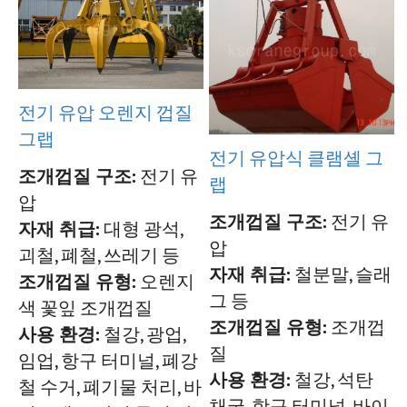
전기 유압 오렌지 껍질
그랩
전기 유압식 클램셸 그
조개껍질 구조:
전기 유
랩
압
조개껍질 구조:
전기 유
자재 취급:
대형 광석,
압
괴철, 폐철, 쓰레기 등
자재 취급:
철분말, 슬래
조개껍질 유형:
오렌지
그 등
색 꽃잎 조개껍질
조개껍질 유형:
조개껍
사용 환경:
철강, 광업,
질
임업, 항구 터미널, 폐강
사용 환경:
철강, 석탄
철 수거, 폐기물 처리, 바