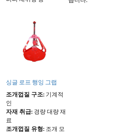
습니다.
싱글 로프 행잉 그랩
조개껍질 구조:
기계적
인
자재 취급:
경량 대량 재
료
조개껍질 유형:
조개 모