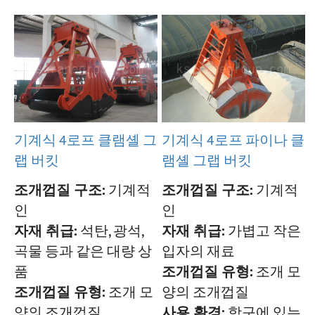
프로젝트
블로그
뉴스
응용
회사 소개
문의하기
기계식 4로프 파이나 클
기계식 4로프 클램셸 그
램셸 그랩 버킷
랩 버킷
조개껍질 구조:
기계적
조개껍질 구조:
기계적
인
인
자재 취급:
가볍고 작은
자재 취급:
석탄, 광석,
입자의 재료
곡물 등과 같은 대량 상
조개껍질 유형:
조개 모
품
양의 조개껍질
조개껍질 유형:
조개 모
사용 환경:
항구에 있는
양의 조개껍질