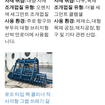
자재 취급:
대량 자재
자재 취급:
나무, 목재
조개껍질 유형:
오렌지
조개껍질 유형:
더블 세
색 세그먼트 조개껍질
그먼트 클램셸
사용 환경:
주로 항구와
사용 환경:
제재소, 대형
부두의 대형 브리지형
목재 공장, 제지공장, 항
선박 언로더에 사용됩
구 및 기타 관련 산업.
니다.
로프 타입 랙 클리너 직
사각형 그랩 쓰레기 갈