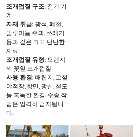
조개껍질 구조:
전기 기
계
자재 취급:
광석, 폐철,
알루미늄 주괴, 쓰레기
등과 같은 크고 단단한
재료
조개껍질 유형:
오렌지
색 꽃잎 조개껍질
사용 환경:
매립지, 고철
야적장, 항만, 광산, 철도
등 혹독한 환경. 수중 작
업은 엄격히 금지됩니
다.