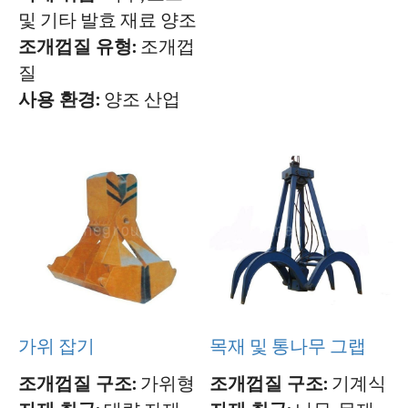
및 기타 발효 재료 양조
조개껍질 유형:
조개껍
질
사용 환경:
양조 산업
가위 잡기
목재 및 통나무 그랩
조개껍질 구조:
가위형
조개껍질 구조:
기계식