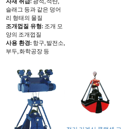
자재 취급:
광석, 석탄,
슬래그 등과 같은 덩어
리 형태의 물질
조개껍질 유형:
조개 모
양의 조개껍질
사용 환경:
항구, 발전소,
부두, 화학공장 등