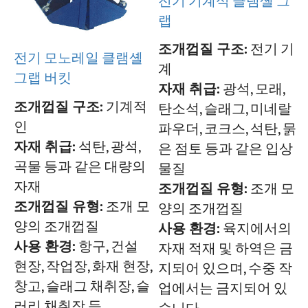
전기 기계식 클램셸 그
랩
조개껍질 구조:
전기 기
전기 모노레일 클램셸
계
그랩 버킷
자재 취급:
광석, 모래,
조개껍질 구조:
기계적
탄소석, 슬래그, 미네랄
인
파우더, 코크스, 석탄, 묽
자재 취급:
석탄, 광석,
은 점토 등과 같은 입상
곡물 등과 같은 대량의
물질
자재
조개껍질 유형:
조개 모
조개껍질 유형:
조개 모
양의 조개껍질
양의 조개껍질
사용 환경:
육지에서의
사용 환경:
항구, 건설
자재 적재 및 하역은 금
현장, 작업장, 화재 현장,
지되어 있으며, 수중 작
창고, 슬래그 채취장, 슬
업에서는 금지되어 있
러리 채취장 등