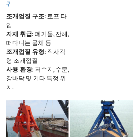
퀴
조개껍질 구조:
로프 타
입
자재 취급:
폐기물, 잔해,
떠다니는 물체 등
조개껍질 유형:
직사각
형 조개껍질
사용 환경:
저수지, 수문,
강바닥 및 기타 특정 위
치.