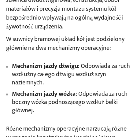
suwnica dwudźwigarowa, konstrukcja, dobór
materiałów i precyzja montażu systemu kół
bezpośrednio wpływają na ogólną wydajność i
Projekty
Blogi
żywotność urządzenia.
Aktualności
Aplikacje
W suwnicy bramowej układ kół jest podzielony
O nas
głównie na dwa mechanizmy operacyjne:
Skontaktuj się z nami
Mechanizm jazdy dźwigu:
Odpowiada za ruch
wzdłużny całego dźwigu wzdłuż szyn
naziemnych.
Mechanizm jazdy wózka:
Odpowiada za ruch
boczny wózka podnoszącego wzdłuż belki
głównej.
Różne mechanizmy operacyjne narzucają różne