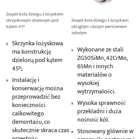
Zespół koła dźwigu z łożyskiem
skrzynkowym dzielonym pod
Zespół koła dźwigu z łożyskiem
kątem 45°
okrągłym i dużym pierścieniem
zębatym
Skrzynka łożyskowa
Wykonane ze stali
ma konstrukcję
ZG50SiMn, 42CrMo,
dzieloną pod kątem
65Mn i innych
45°;
materiałów o
Instalację i
wysokiej
konserwację można
wytrzymałości.
przeprowadzić bez
Wysoka sprawność
konieczności
przekładni i duża
całkowitego
nośność kół.
demontażu, co
skutecznie skraca czas
Stosowany głównie w
przestoju;