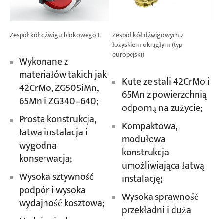
Zespół kół dźwigu blokowego L
Zespół kół dźwigowych z
łożyskiem okrągłym (typ
europejski)
Wykonane z
materiałów takich jak
Kute ze stali 42CrMo i
42CrMo, ZG50SiMn,
65Mn z powierzchnią
65Mn i ZG340–640;
odporną na zużycie;
Prosta konstrukcja,
Kompaktowa,
łatwa instalacja i
modułowa
wygodna
konstrukcja
konserwacja;
umożliwiająca łatwą
Wysoka sztywność
instalację;
podpór i wysoka
Wysoka sprawność
wydajność kosztowa;
przekładni i duża