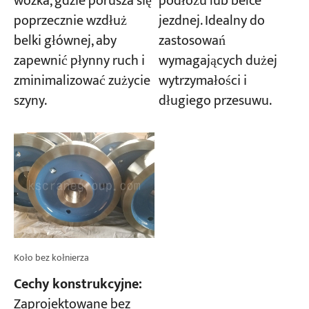
wózka, gdzie porusza się
podłożu lub belce
poprzecznie wzdłuż
jezdnej. Idealny do
belki głównej, aby
zastosowań
zapewnić płynny ruch i
wymagających dużej
zminimalizować zużycie
wytrzymałości i
szyny.
długiego przesuwu.
Koło bez kołnierza
Cechy konstrukcyjne:
Zaprojektowane bez