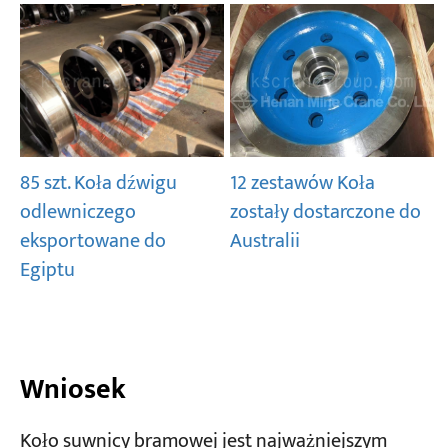
85 szt. Koła dźwigu
12 zestawów Koła
odlewniczego
zostały dostarczone do
eksportowane do
Australii
Egiptu
Wniosek
Koło suwnicy bramowej jest najważniejszym