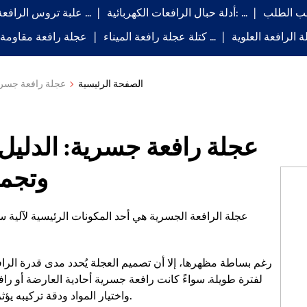
أدلة حبال الرافعات الكهربائية: …
علبة تروس الرافعة: سلسة …
كتلة عجلة رافعة الميناء …
عجلة رافعة مقاومة ل
الصفحة الرئيسية
عجلة رافعة جسرية:
عجلة رافعة جسرية: الدليل
وتجمي
عجلة الرافعة الجسرية هي أحد المكونات الرئيسية لآلية سي
رغم بساطة مظهرها، إلا أن تصميم العجلة يُحدد مدى قدرة الرا
لفترة طويلة. سواءً كانت رافعة جسرية أحادية العارضة أو راف
واختيار المواد ودقة تركيبه يؤثران بشكل مباشر على الأداء العام وعمر الخدمة للمعدات.