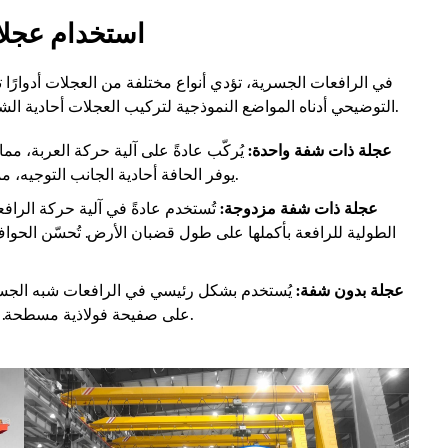
استخدام عجلا
في الرافعات الجسرية، تؤدي أنواع مختلفة من العجلات أدوارًا 
التوضيحي أدناه المواضع النموذجية لتركيب العجلات أحادية الشفة، ومزدوجة الشفة، وبدون شفة في الرافعات الجسرية.
عجلة ذات شفة واحدة:
يُركّب عادةً على آلية حركة العربة، مم
يوفر الحافة أحادية الجانب التوجيه، مما يضمن ثبات العربة أثناء الحركة الترددية عالية التردد.
عجلة ذات شفة مزدوجة:
تُستخدم عادةً في آلية حركة الرا
الطولية للرافعة بأكملها على طول قضبان الأرض. تُحسّن الحواف 
عجلة بدون شفة:
يُستخدم بشكل رئيسي في الرافعات شبه الجسر
على صفيحة فولاذية مسطحة. يتيح هذا التصميم حركة مرنة وسلاسة أكبر في الحركة.