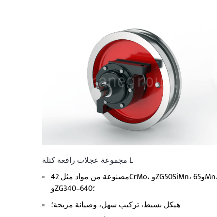
مجموعة عجلات رافعة كتلة L
مصنوعة من مواد مثل 42CrMo، وZG50SiMn، و65Mn،
وZG340–640؛
هيكل بسيط، تركيب سهل، وصيانة مريحة؛