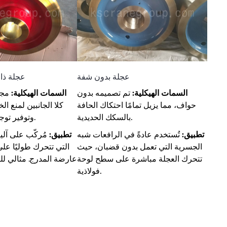
عجلة بدون شفة
عجلة ذا
السمات الهيكلية:
تم تصميمه بدون
السمات الهيكلية:
مجه
حواف، مما يزيل تمامًا احتكاك الحافة
كلا الجانبين لمنع ا
بالسكك الحديدية.
وتوفير توجيه أكثر استقرارًا.
تطبيق:
تُستخدم عادةً في الرافعات شبه
تطبيق:
مُركّب على آلي
الجسرية التي تعمل بدون قضبان، حيث
التي تتحرك طوليًا عل
تتحرك العجلة مباشرة على سطح لوحة
عارضة المدرج. مثالي لل
فولاذية.