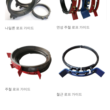
프로젝트
블로그
뉴스
연성 주철 로프 가이드
나일론 로프 가이드
응용
회사 소개
문의하기
주철 로프 가이드
철근 로프 가이드