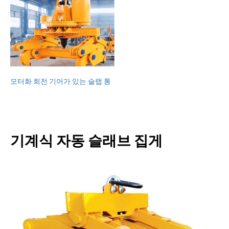
프로젝트
블로그
뉴스
응용
회사 소개
문의하기
모터화 회전 기어가 있는 슬랩 통
기계식 자동 슬래브 집게