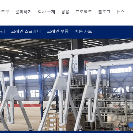
 도구
문의하기
회사 소개
응용
프로젝트
블로그
뉴스
롤리
크레인 스프레더
크레인 부품
이동 카트