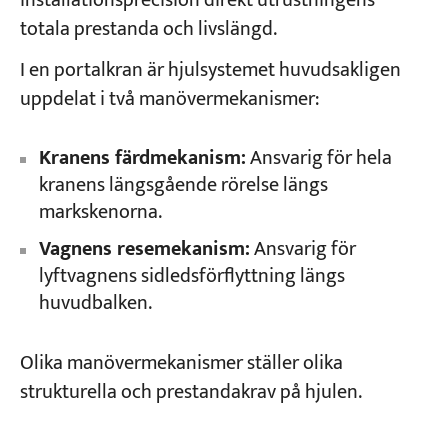
installationsprecision direkt utrustningens
totala prestanda och livslängd.
Projekt
I en portalkran är hjulsystemet huvudsakligen
Bloggar
uppdelat i två manövermekanismer:
Nyheter
Applikationer
Om oss
Kranens färdmekanism:
Ansvarig för hela
Kontakta oss
kranens längsgående rörelse längs
markskenorna.
Vagnens resemekanism:
Ansvarig för
lyftvagnens sidledsförflyttning längs
huvudbalken.
Olika manövermekanismer ställer olika
strukturella och prestandakrav på hjulen.