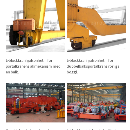
L-blockkranhjulsenhet – för
L-blockkranhjulsenhet – för
portalkranens åkmekanism med
dubbelbalksportalkrans rörliga
en balk.
boggi.