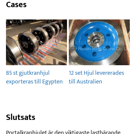
Cases
85 st gjutkranhjul
12 set Hjul levererades
exporteras till Egypten
till Australien
Slutsats
Portalkranhjulet är den viktigaste lastbärande