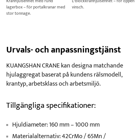
Kranhjulsenhet med rund
L-blockkranhjulsenhet – för öppen
lagerbox – för portalkranar med
vinsch.
stor tonnage.
Urvals- och anpassningstjänst
KUANGSHAN CRANE kan designa matchande
hjulaggregat baserat på kundens rälsmodell,
krantyp, arbetsklass och arbetsmiljö.
Tillgängliga specifikationer:
Hjuldiameter: 160 mm – 1000 mm
Materialalternativ: 42CrMo / 65Mn /