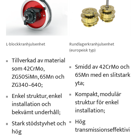
L-blockkranhjulsenhet
Rundlagerkranhjulsenhet
(europeisk typ)
Tillverkad av material
Smidd av 42CrMo och
som 42CrMo,
65Mn med en slitstark
ZG50SiMn, 65Mn och
yta;
ZG340–640;
Kompakt, modulär
Enkel struktur, enkel
struktur för enkel
installation och
installation;
bekvämt underhåll;
Hög
Stark stödstyvhet och
transmissionseffektivi
hög