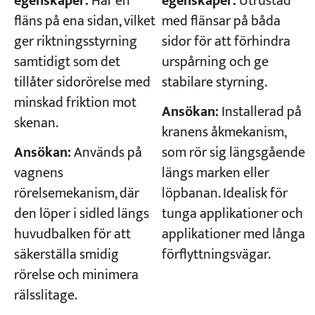
egenskaper:
Har en
egenskaper:
Utrustad
fläns på ena sidan, vilket
med flänsar på båda
ger riktningsstyrning
sidor för att förhindra
samtidigt som det
urspårning och ge
tillåter sidorörelse med
stabilare styrning.
minskad friktion mot
Ansökan:
Installerad på
skenan.
kranens åkmekanism,
Ansökan:
Används på
som rör sig längsgående
vagnens
längs marken eller
rörelsemekanism, där
löpbanan. Idealisk för
den löper i sidled längs
tunga applikationer och
huvudbalken för att
applikationer med långa
säkerställa smidig
förflyttningsvägar.
rörelse och minimera
rälsslitage.