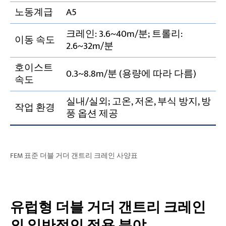
노동계급
A5
크레인: 3.6~40m/분; 트롤리:
이동 속도
2.6~32m/분
호이스트
0.3~8.8m/분 (용량에 따라 다름)
속도
실내/실외; 고온, 저온, 부식 방지, 방
작업 환경
풍 옵션 제공
FEM 표준 더블 거더 갠트리 크레인 사양표
유럽형 더블 거더 갠트리 크레인
의 일반적인 적용 분야