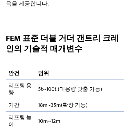
음을 제공합니다.
FEM 표준 더블 거더 갠트리 크레
인의 기술적 매개변수
안건
범위
리프팅 용
5t~100t (대용량 맞춤 가능)
량
기간
18m~35m(확장 가능)
리프팅 높
10m~12m
이