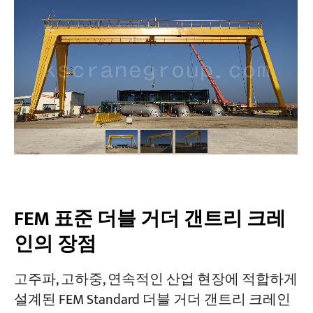
프로젝트
블로그
뉴스
응용
회사 소개
문의하기
FEM 표준 더블 거더 갠트리 크레
인의 장점
고주파, 고하중, 연속적인 산업 현장에 적합하게
설계된 FEM Standard 더블 거더 갠트리 크레인