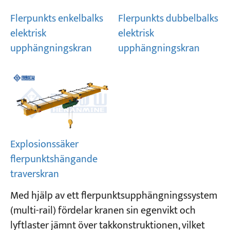
Flerpunkts enkelbalks
Flerpunkts dubbelbalks
Projekt
elektrisk
elektrisk
Bloggar
upphängningskran
upphängningskran
Nyheter
Applikationer
Om oss
Kontakta oss
Explosionssäker
flerpunktshängande
traverskran
Med hjälp av ett flerpunktsupphängningssystem
(multi-rail) fördelar kranen sin egenvikt och
lyftlaster jämnt över takkonstruktionen, vilket