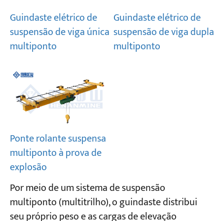
Guindaste elétrico de
Guindaste elétrico de
Projetos
suspensão de viga única
suspensão de viga dupla
Blogs
multiponto
multiponto
Notícias
Aplicações
Sobre nós
Contate-nos
Ponte rolante suspensa
multiponto à prova de
explosão
Por meio de um sistema de suspensão
multiponto (multitrilho), o guindaste distribui
seu próprio peso e as cargas de elevação