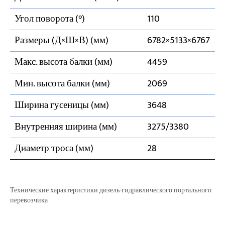
Угол поворота (°)
110
Размеры (Д×Ш×В) (мм)
6782×5133×6767
Макс. высота балки (мм)
4459
Мин. высота балки (мм)
2069
Ширина гусеницы (мм)
3648
Внутренняя ширина (мм)
3275/3380
Диаметр троса (мм)
28
Технические характеристики дизель-гидравлического портального
перевозчика