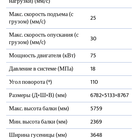
нагрузки) (мм/с)
Макс. скорость подъема (с
25
грузом) (мм/с)
Макс. скорость опускания (с
30
грузом) (мм/с)
Мощность двигателя (кВт)
75
Давление в системе (МПа)
18
Угол поворота (°)
110
Размеры (Д×Ш×В) (мм)
6782×5133×8767
Макс. высота балки (мм)
5759
Мин. высота балки (мм)
2369
Ширина гусеницы (мм)
3648