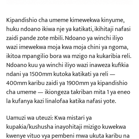
Kipandishio cha umeme kimewekwa kinyume,
huku ndoano ikiwa nje ya katikati, ikihitaji nafasi
zaidi pande zote mbili. Ndoano ya winchi iliyo
wazi imewekwa moja kwa moja chini ya ngoma,
ikitoa mpangilio bora wa mzigo na kukaribia reli.
Ndoano kuu ya winchi iliyo wazi inaweza kufikia
ndani ya 1500mm kutoka katikati ya reli —
400mm karibu zaidi ya 1900mm ya kipandishio
cha umeme — ikiongeza takriban mita 1 ya eneo
la kufanya kazi linalofaa katika nafasi yote.
Uamuzi wa uteuzi: Kwa mistari ya
kupakia/kushusha inayohitaji mizigo kuwekwa
kwenye vituo vya pembeni mwa ukuta karibu na