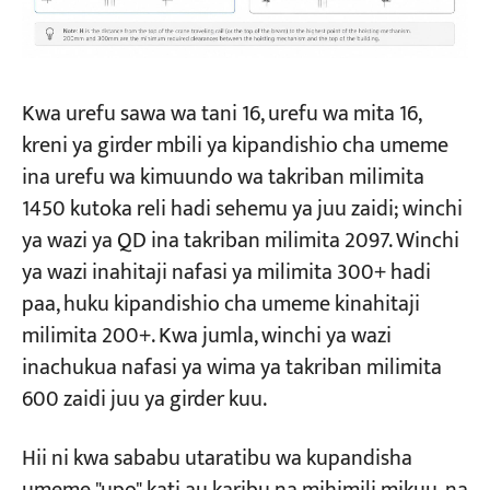
Kwa urefu sawa wa tani 16, urefu wa mita 16,
kreni ya girder mbili ya kipandishio cha umeme
ina urefu wa kimuundo wa takriban milimita
1450 kutoka reli hadi sehemu ya juu zaidi; winchi
ya wazi ya QD ina takriban milimita 2097. Winchi
ya wazi inahitaji nafasi ya milimita 300+ hadi
paa, huku kipandishio cha umeme kinahitaji
milimita 200+. Kwa jumla, winchi ya wazi
inachukua nafasi ya wima ya takriban milimita
600 zaidi juu ya girder kuu.
Hii ni kwa sababu utaratibu wa kupandisha