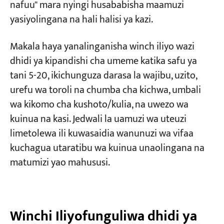
nafuu" mara nyingi husababisha maamuzi
yasiyolingana na hali halisi ya kazi.
Ni Usanidi Upi wa Kreni ya Juu ya Girder Mara
Miradi
Mbili Unayopaswa Kuchagua?
Blogu
Makala haya yanalinganisha winch iliyo wazi
Habari
Maombi
dhidi ya kipandishi cha umeme katika safu ya
Bado Huna Uhakika? Tunaweza Kukusaidia
Kuhusu sisi
tani 5-20, ikichunguza darasa la wajibu, uzito,
Kuamua
Wasiliana nasi
urefu wa toroli na chumba cha kichwa, umbali
wa kikomo cha kushoto/kulia, na uwezo wa
kuinua na kasi. Jedwali la uamuzi wa uteuzi
limetolewa ili kuwasaidia wanunuzi wa vifaa
kuchagua utaratibu wa kuinua unaolingana na
matumizi yao mahususi.
Winchi Iliyofunguliwa dhidi ya