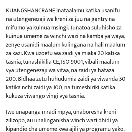
KUANGSHANCRANE inataalamu katika usanifu
na utengenezaji wa kreni za juu na gantry na
mifumo ya kuinua msingi. Tunatoa suluhisho za
kuinua umeme za winchi wazi na kamba ya waya,
zenye usanidi maalum kulingana na hali maalum
za kazi. Kwa uzoefu wa zaidi ya miaka 20 katika
tasnia, tunashikilia CE, ISO 9001, vibali maalum
vya utengenezaji wa vifaa, na zaidi ya hataza
200. Bidhaa zetu huhudumia zaidi ya viwanda 50
katika nchi zaidi ya 100, na tumeshiriki katika
kukuza viwango vingi vya tasnia.
Iwe unapanga mradi mpya, unaboresha kreni
zilizopo, au unalinganisha winch wazi dhidi ya
kipandio cha umeme kwa ajili ya programu yako,