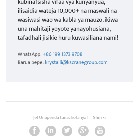
kubinafsisha vifaa vya kunyanyua,
ilisaidia wateja 10,000+ na maswali na
wasiwasi wao wa kabla ya mauzo, ikiwa
una mahitaji yoyote yanayohusiana,
tafadhali jisikie huru kuwasiliana nami!
WhatsApp:
+86 199 1373 9708
Barua pepe:
krystalli@kscranegroup.com
Je! Unapenda tunachofanya?
Shiriki