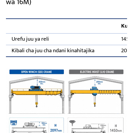
wa 16M)
Kui
Urefu juu ya reli
145
Kibali cha juu cha ndani kinahitajika
200