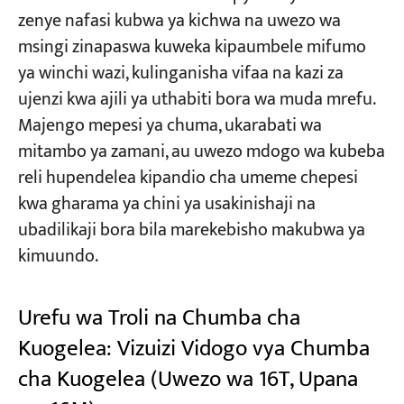
zenye nafasi kubwa ya kichwa na uwezo wa
msingi zinapaswa kuweka kipaumbele mifumo
ya winchi wazi, kulinganisha vifaa na kazi za
ujenzi kwa ajili ya uthabiti bora wa muda mrefu.
Majengo mepesi ya chuma, ukarabati wa
mitambo ya zamani, au uwezo mdogo wa kubeba
reli hupendelea kipandio cha umeme chepesi
kwa gharama ya chini ya usakinishaji na
ubadilikaji bora bila marekebisho makubwa ya
kimuundo.
Urefu wa Troli na Chumba cha
Kuogelea: Vizuizi Vidogo vya Chumba
cha Kuogelea (Uwezo wa 16T, Upana