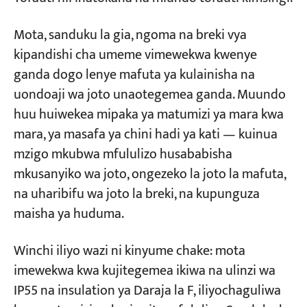
Mota, sanduku la gia, ngoma na breki vya
kipandishi cha umeme vimewekwa kwenye
ganda dogo lenye mafuta ya kulainisha na
uondoaji wa joto unaotegemea ganda. Muundo
huu huiwekea mipaka ya matumizi ya mara kwa
mara, ya masafa ya chini hadi ya kati — kuinua
mzigo mkubwa mfululizo husababisha
mkusanyiko wa joto, ongezeko la joto la mafuta,
na uharibifu wa joto la breki, na kupunguza
maisha ya huduma.
Winchi iliyo wazi ni kinyume chake: mota
imewekwa kwa kujitegemea ikiwa na ulinzi wa
IP55 na insulation ya Daraja la F, iliyochaguliwa