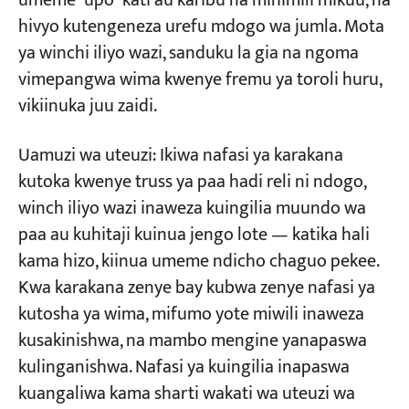
umeme "upo" kati au karibu na mihimili mikuu, na
hivyo kutengeneza urefu mdogo wa jumla. Mota
ya winchi iliyo wazi, sanduku la gia na ngoma
vimepangwa wima kwenye fremu ya toroli huru,
vikiinuka juu zaidi.
Uamuzi wa uteuzi: Ikiwa nafasi ya karakana
kutoka kwenye truss ya paa hadi reli ni ndogo,
winch iliyo wazi inaweza kuingilia muundo wa
paa au kuhitaji kuinua jengo lote — katika hali
kama hizo, kiinua umeme ndicho chaguo pekee.
Kwa karakana zenye bay kubwa zenye nafasi ya
kutosha ya wima, mifumo yote miwili inaweza
kusakinishwa, na mambo mengine yanapaswa
kulinganishwa. Nafasi ya kuingilia inapaswa
kuangaliwa kama sharti wakati wa uteuzi wa