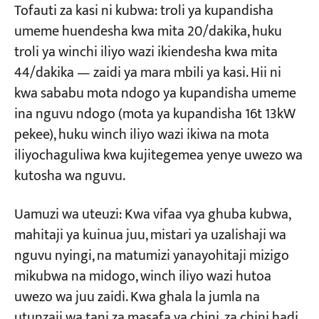
Tofauti za kasi ni kubwa: troli ya kupandisha
umeme huendesha kwa mita 20/dakika, huku
troli ya winchi iliyo wazi ikiendesha kwa mita
44/dakika — zaidi ya mara mbili ya kasi. Hii ni
kwa sababu mota ndogo ya kupandisha umeme
ina nguvu ndogo (mota ya kupandisha 16t 13kW
pekee), huku winch iliyo wazi ikiwa na mota
iliyochaguliwa kwa kujitegemea yenye uwezo wa
kutosha wa nguvu.
Uamuzi wa uteuzi: Kwa vifaa vya ghuba kubwa,
mahitaji ya kuinua juu, mistari ya uzalishaji wa
nguvu nyingi, na matumizi yanayohitaji mizigo
mikubwa na midogo, winch iliyo wazi hutoa
uwezo wa juu zaidi. Kwa ghala la jumla na
utunzaji wa tani za masafa ya chini, za chini hadi