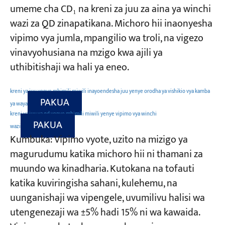
umeme cha CD₁ na kreni za juu za aina ya winchi
wazi za QD zinapatikana. Michoro hii inaonyesha
vipimo vya jumla, mpangilio wa troli, na vigezo
vinavyohusiana na mzigo kwa ajili ya
uthibitishaji wa hali ya eneo.
kreni ya juu yenye mhimili miwili inayoendesha juu yenye orodha ya vishikio vya kamba
PAKUA
ya waya
kreni ya juu ya qd yenye mhimili miwili yenye vipimo vya winchi
PAKUA
wazi
Kumbuka: Vipimo vyote, uzito na mizigo ya
magurudumu katika michoro hii ni thamani za
muundo wa kinadharia. Kutokana na tofauti
katika kuviringisha sahani, kulehemu, na
uunganishaji wa vipengele, uvumilivu halisi wa
utengenezaji wa ±5% hadi 15% ni wa kawaida.