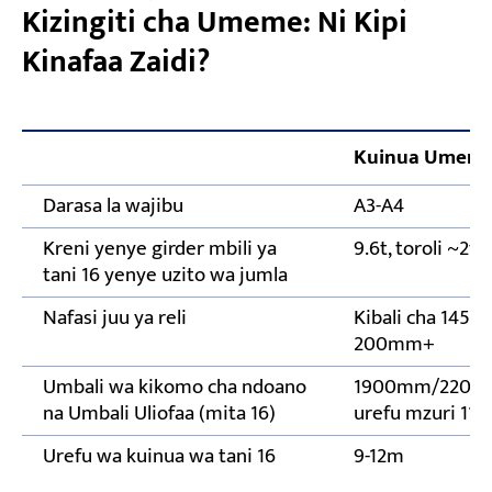
Kizingiti cha Umeme: Ni Kipi
Kinafaa Zaidi?
Kuinua Umem
Darasa la wajibu
A3-A4
Kreni yenye girder mbili ya
9.6t, toroli ~2t
tani 16 yenye uzito wa jumla
Nafasi juu ya reli
Kibali cha 145
200mm+
Umbali wa kikomo cha ndoano
1900mm/2200
na Umbali Uliofaa (mita 16)
urefu mzuri 11.
Urefu wa kuinua wa tani 16
9-12m