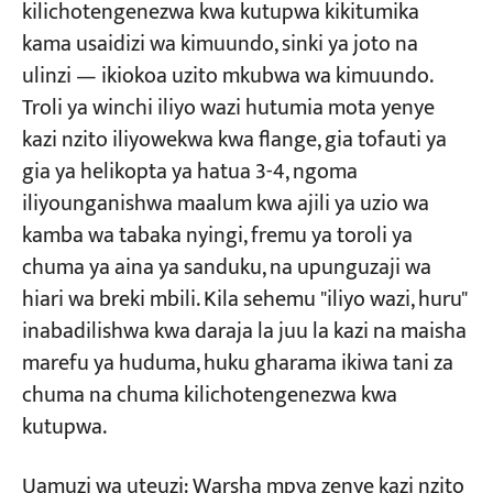
kilichotengenezwa kwa kutupwa kikitumika
kama usaidizi wa kimuundo, sinki ya joto na
ulinzi — ikiokoa uzito mkubwa wa kimuundo.
Troli ya winchi iliyo wazi hutumia mota yenye
kazi nzito iliyowekwa kwa flange, gia tofauti ya
gia ya helikopta ya hatua 3-4, ngoma
iliyounganishwa maalum kwa ajili ya uzio wa
kamba wa tabaka nyingi, fremu ya toroli ya
chuma ya aina ya sanduku, na upunguzaji wa
hiari wa breki mbili. Kila sehemu "iliyo wazi, huru"
inabadilishwa kwa daraja la juu la kazi na maisha
marefu ya huduma, huku gharama ikiwa tani za
chuma na chuma kilichotengenezwa kwa
kutupwa.
Uamuzi wa uteuzi: Warsha mpya zenye kazi nzito