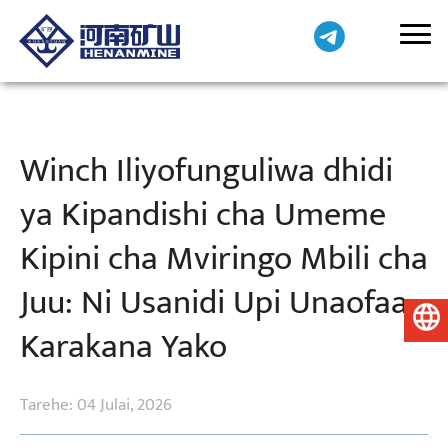
Winch Iliyofunguliwa dhidi
ya Kipandishi cha Umeme
Kipini cha Mviringo Mbili cha
Juu: Ni Usanidi Upi Unaofaa
Kiswahili
Karakana Yako
Tarehe: 04 Julai, 2026