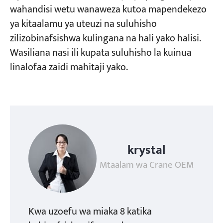
wahandisi wetu wanaweza kutoa mapendekezo
ya kitaalamu ya uteuzi na suluhisho
zilizobinafsishwa kulingana na hali yako halisi.
Wasiliana nasi ili kupata suluhisho la kuinua
linalofaa zaidi mahitaji yako.
krystal
Mtaalam wa Crane OEM
Kwa uzoefu wa miaka 8 katika