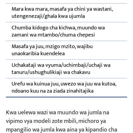
Mara kwa mara, masafa ya chini ya wastani,
K
utengenezaji/ghala kwa ujumla
Chumba kidogo cha kichwa, muundo wa
K
zamani wa mtambo/chuma chepesi
Masafa ya juu, mzigo mzito, wajibu
F
unaokaribia kuendelea
W
Uchakataji wa vyuma/uchimbaji/uchaji wa
F
tanuru/ushughulikiaji wa chakavu
W
Urefu wa kuinua juu, uwezo wa juu wa kutoa,
F
ndoano kuu na za ziada zinahitajika
W
Kwa uelewa wazi wa muundo wa jumla na
vipimo vya modeli zote mbili, michoro ya
mpangilio wa jumla kwa aina ya kipandio cha