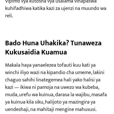
Vipimo vya kutosha vya usalama vinapaswa
kuhifadhiwa katika kazi za ujenzi na muundo wa
reli.
Bado Huna Uhakika? Tunaweza
Kukusaidia Kuamua
Makala haya yanaelezea tofauti kuu kati ya
winchi iliyo wazi na kipandio cha umeme, lakini
chaguo sahihi linategemea hali yako halisi ya
kazi — ikiwa ni pamoja na uwezo wa kubeba,
muda, urefu wa kuinua, darasa la wajibu, masafa
ya kuinua kila siku, halijoto ya mazingira ya
uendeshaji, na mahitaji mengine mahususi.