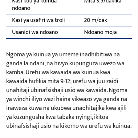
Kasi kuu ya kuinua
Mita 3.5/dakika
ndoano
Kasi ya usafiri wa troli
20 m/dak
Usanidi wa ndoano
Ndoano moja
Ngoma ya kuinua ya umeme inadhibitiwa na
ganda la ndani, na hivyo kupunguza uwezo wa
kamba. Urefu wa kawaida wa kuinua kwa
kawaida hufikia mita 9-12; urefu wa juu zaidi
unahitaji ubinafsishaji usio wa kawaida. Ngoma
ya winchi iliyo wazi haina vikwazo vya ganda na
inaweza kuwa na ukubwa unaohitajika kwa ajili
ya kuzungusha kwa tabaka nyingi, ikitoa
ubinafsishaji usio na kikomo wa urefu wa kuinua.