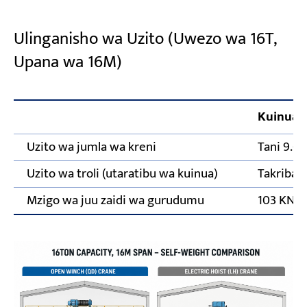
Ulinganisho wa Uzito (Uwezo wa 16T,
Upana wa 16M)
Kuinua
Uzito wa jumla wa kreni
Tani 9.6
Uzito wa troli (utaratibu wa kuinua)
Takriban
Mzigo wa juu zaidi wa gurudumu
103 KN