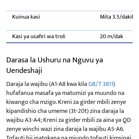
Kuinua kasi
Mita 3.5/dakika
Kasi ya usafiri wa troli
20 m/dak
Darasa la Ushuru na Nguvu ya
Uendeshaji
Daraja la wajibu (A1-A8 kwa kila
GB/T 3811
)
hufafanua masafa ya matumizi ya muundo na
kiwango cha mzigo. Kreni za girder mbili zenye
kipandishio cha umeme (3t-20t) zina daraja la
wajibu A3-A4; Kreni za girder mbili za aina ya QD
zenye winchi wazi zina daraja la wajibu A5-A6.
Tofauti hii inatokana na miundo tofauti kimsingi.