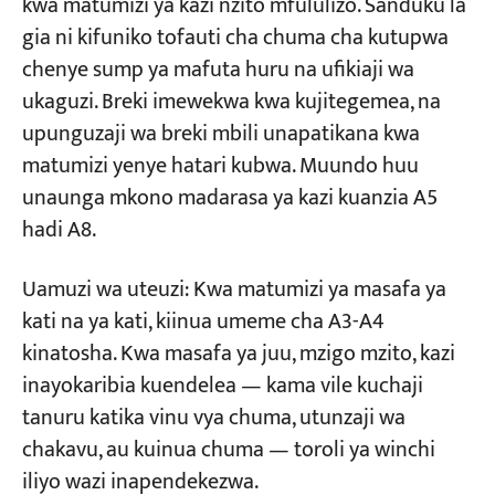
kwa matumizi ya kazi nzito mfululizo. Sanduku la
gia ni kifuniko tofauti cha chuma cha kutupwa
chenye sump ya mafuta huru na ufikiaji wa
ukaguzi. Breki imewekwa kwa kujitegemea, na
upunguzaji wa breki mbili unapatikana kwa
matumizi yenye hatari kubwa. Muundo huu
unaunga mkono madarasa ya kazi kuanzia A5
hadi A8.
Uamuzi wa uteuzi: Kwa matumizi ya masafa ya
kati na ya kati, kiinua umeme cha A3-A4
kinatosha. Kwa masafa ya juu, mzigo mzito, kazi
inayokaribia kuendelea — kama vile kuchaji
tanuru katika vinu vya chuma, utunzaji wa
chakavu, au kuinua chuma — toroli ya winchi
iliyo wazi inapendekezwa.