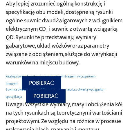
Aby lepiej zrozumieć ogólną konstrukcję i
specyfikację obu modeli, dostępne są rysunki
ogólne suwnic dwudźwigarowych z wciągnikiem
elektrycznym CD₁ i suwnic z otwartą wciągarką
QD. Rysunki te przedstawiają wymiary
gabarytowe, układ wózków oraz parametry
związane z obciążeniem, służące do weryfikacji
warunków na miejscu budowy.
katalog suwnic dwudźwigarowych z górnym biegiem i wciągnikiem
POBIERAĆ
linowym
Suwnica dwudźwigarowa QD o dużej wytrzymałości z otwartą wyciągarką –
POBIERAĆ
specyfikacja
Uwaga: Wszystkie wymiary, masy i obciążenia kół
na tych rysunkach są teoretycznymi wartościami
projektowymi. Ze względu na różnice w procesie
walcowania blach, spawania i montażu