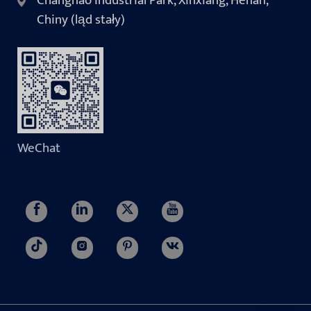
Changnao Industrial Park, Xinxiang, Henan,
Chiny (ląd stały)
WeChat