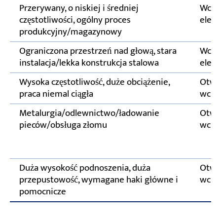
Przerywany, o niskiej i średniej
Wcią
częstotliwości, ogólny proces
elekt
produkcyjny/magazynowy
Ograniczona przestrzeń nad głową, stara
Wcią
instalacja/lekka konstrukcja stalowa
elekt
Wysoka częstotliwość, duże obciążenie,
Otwa
praca niemal ciągła
wcią
Metalurgia/odlewnictwo/ładowanie
Otwa
pieców/obsługa złomu
wcią
Duża wysokość podnoszenia, duża
Otwa
przepustowość, wymagane haki główne i
wcią
pomocnicze