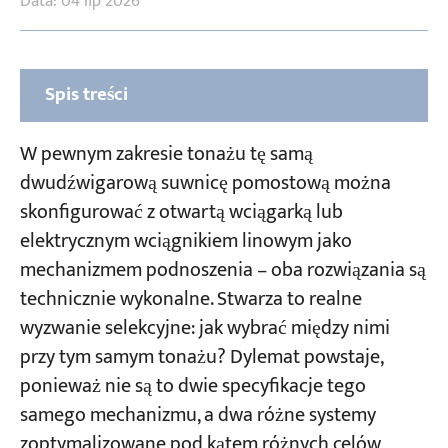
Data: 04 lip 2026
Spis treści
Wciągarka otwarta czy wciągnik elektryczny:
W pewnym zakresie tonażu tę samą
Która opcja jest lepsza?
dwudźwigarową suwnicę pomostową można
Klasa pracy i intensywność operacyjna
skonfigurować z otwartą wciągarką lub
elektrycznym wciągnikiem linowym jako
Porównanie wag (nośność 16 ton, rozpiętość
16 metrów)
mechanizmem podnoszenia – oba rozwiązania są
technicznie wykonalne. Stwarza to realne
Wysokość wózka i wysokość nadproża:
wyzwanie selekcyjne: jak wybrać między nimi
Ograniczenia związane z niską wysokością
przy tym samym tonażu? Dylemat powstaje,
nadproża (nośność 16 ton, rozpiętość 16 m)
ponieważ nie są to dwie specyfikacje tego
Odległość graniczna lewa/prawa i efektywny
samego mechanizmu, a dwa różne systemy
zasięg roboczy
zoptymalizowane pod kątem różnych celów