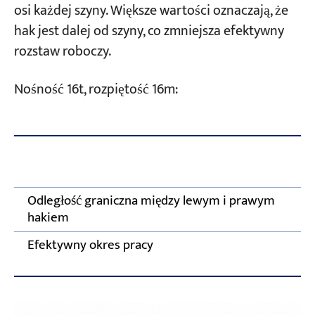
osi każdej szyny. Większe wartości oznaczają, że
hak jest dalej od szyny, co zmniejsza efektywny
rozstaw roboczy.
Nośność 16t, rozpiętość 16m:
Wc
el
Odległość graniczna między lewym i prawym
1
hakiem
Efektywny okres pracy
Ok