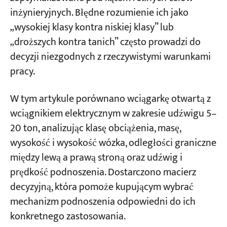
Wysokość podnoszenia, prędkość robocza i
inżynieryjnych. Błędne rozumienie ich jako
konfiguracja haka
„wysokiej klasy kontra niskiej klasy” lub
Projekty
Blogi
„droższych kontra tanich” często prowadzi do
Którą konfigurację suwnicy dwudźwigarowej
Aktualności
decyzji niezgodnych z rzeczywistymi warunkami
powinieneś wybrać?
Aplikacje
pracy.
O nas
Skontaktuj się z nami
Nadal nie jesteś pewien? Pomożemy Ci
W tym artykule porównano wciągarkę otwartą z
podjąć decyzję
wciągnikiem elektrycznym w zakresie udźwigu 5–
20 ton, analizując klasę obciążenia, masę,
wysokość i wysokość wózka, odległości graniczne
między lewą a prawą stroną oraz udźwig i
prędkość podnoszenia. Dostarczono macierz
decyzyjną, która pomoże kupującym wybrać
mechanizm podnoszenia odpowiedni do ich
konkretnego zastosowania.