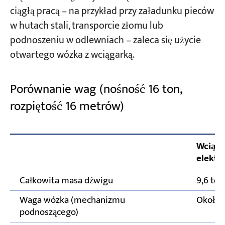
ciągłą pracą – na przykład przy załadunku pieców
w hutach stali, transporcie złomu lub
podnoszeniu w odlewniach – zaleca się użycie
otwartego wózka z wciągarką.
Porównanie wag (nośność 16 ton,
rozpiętość 16 metrów)
Wciągn
elektr
Całkowita masa dźwigu
9,6 ton
Waga wózka (mechanizmu
Około 
podnoszącego)