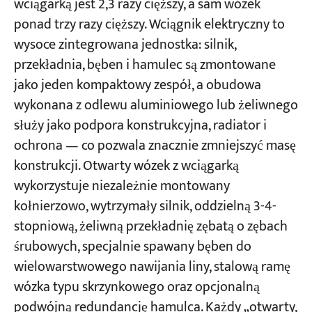
wciągarką jest 2,3 razy cięższy, a sam wózek
ponad trzy razy cięższy. Wciągnik elektryczny to
wysoce zintegrowana jednostka: silnik,
przekładnia, bęben i hamulec są zmontowane
jako jeden kompaktowy zespół, a obudowa
wykonana z odlewu aluminiowego lub żeliwnego
służy jako podpora konstrukcyjna, radiator i
ochrona — co pozwala znacznie zmniejszyć masę
konstrukcji. Otwarty wózek z wciągarką
wykorzystuje niezależnie montowany
kołnierzowo, wytrzymały silnik, oddzielną 3-4-
stopniową, żeliwną przekładnię zębatą o zębach
śrubowych, specjalnie spawany bęben do
wielowarstwowego nawijania liny, stalową ramę
wózka typu skrzynkowego oraz opcjonalną
podwójną redundancję hamulca. Każdy „otwarty,