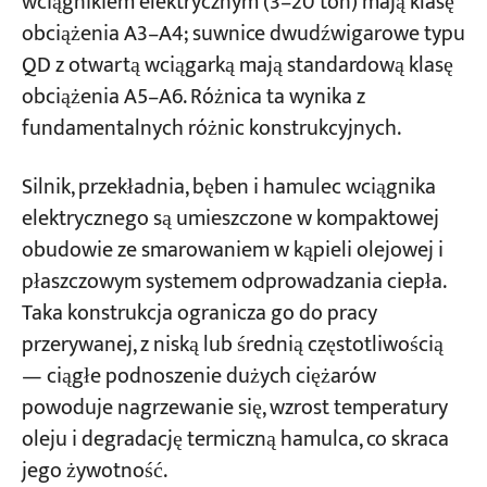
wciągnikiem elektrycznym (3–20 ton) mają klasę
obciążenia A3–A4; suwnice dwudźwigarowe typu
QD z otwartą wciągarką mają standardową klasę
obciążenia A5–A6. Różnica ta wynika z
fundamentalnych różnic konstrukcyjnych.
Silnik, przekładnia, bęben i hamulec wciągnika
elektrycznego są umieszczone w kompaktowej
obudowie ze smarowaniem w kąpieli olejowej i
płaszczowym systemem odprowadzania ciepła.
Taka konstrukcja ogranicza go do pracy
przerywanej, z niską lub średnią częstotliwością
— ciągłe podnoszenie dużych ciężarów
powoduje nagrzewanie się, wzrost temperatury
oleju i degradację termiczną hamulca, co skraca
jego żywotność.