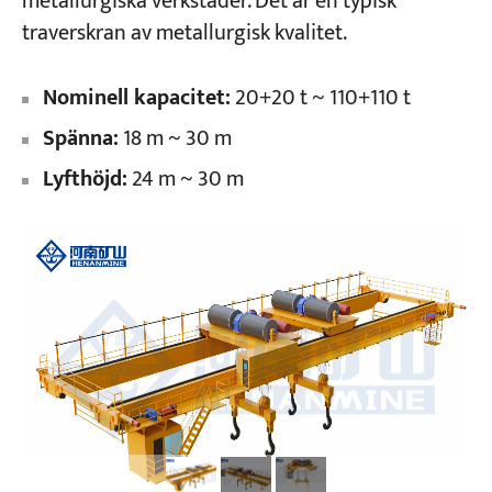
metallurgiska verkstäder. Det är en typisk
traverskran av metallurgisk kvalitet.
Projekt
Bloggar
Nominell kapacitet:
20+20 t ~ 110+110 t
Nyheter
Applikationer
Spänna:
18 m ~ 30 m
Om oss
Kontakta oss
Lyfthöjd:
24 m ~ 30 m