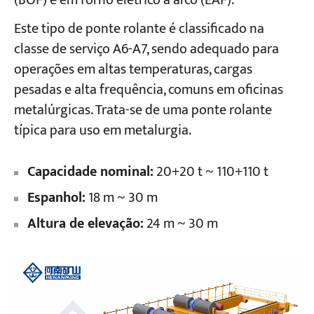
(BOF) e em forno elétrico a arco (EAF).
Este tipo de ponte rolante é classificado na
Projetos
classe de serviço A6-A7, sendo adequado para
Blogs
operações em altas temperaturas, cargas
Notícias
Aplicações
pesadas e alta frequência, comuns em oficinas
Sobre nós
metalúrgicas. Trata-se de uma ponte rolante
Contate-nos
típica para uso em metalurgia.
Capacidade nominal:
20+20 t ~ 110+110 t
Espanhol:
18 m ~ 30 m
Altura de elevação:
24 m ~ 30 m