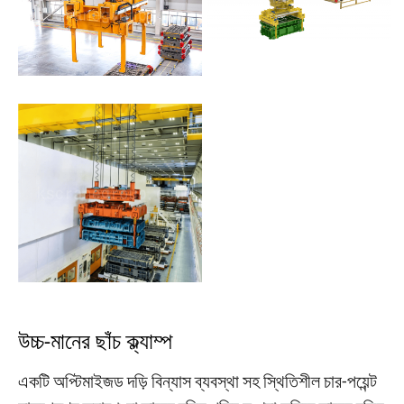
উচ্চ-মানের ছাঁচ ক্ল্যাম্প
একটি অপ্টিমাইজড দড়ি বিন্যাস ব্যবস্থা সহ স্থিতিশীল চার-পয়েন্ট