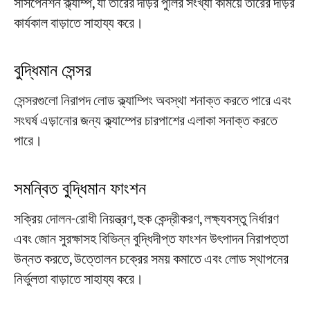
সাসপেনশন ক্ল্যাম্প, যা তারের দড়ির পুলির সংখ্যা কমিয়ে তারের দড়ির
কার্যকাল বাড়াতে সাহায্য করে।
বুদ্ধিমান সেন্সর
সেন্সরগুলো নিরাপদ লোড ক্ল্যাম্পিং অবস্থা শনাক্ত করতে পারে এবং
সংঘর্ষ এড়ানোর জন্য ক্ল্যাম্পের চারপাশের এলাকা সনাক্ত করতে
পারে।
সমন্বিত বুদ্ধিমান ফাংশন
সক্রিয় দোলন-রোধী নিয়ন্ত্রণ, হুক কেন্দ্রীকরণ, লক্ষ্যবস্তু নির্ধারণ
এবং জোন সুরক্ষাসহ বিভিন্ন বুদ্ধিদীপ্ত ফাংশন উৎপাদন নিরাপত্তা
উন্নত করতে, উত্তোলন চক্রের সময় কমাতে এবং লোড স্থাপনের
নির্ভুলতা বাড়াতে সাহায্য করে।