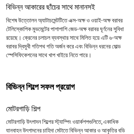
বিভিন্ন আকারের ছাঁচের সাথে মানানসই
বিশেষ উত্তোলন অ্যাটাচমেন্টটিতে এক্স-অক্ষ ও ওয়াই-অক্ষ বরাবর
টেলিস্কোপিক মুভমেন্টের পাশাপাশি জেড-অক্ষ বরাবর ঘূর্ণনের সুবিধা
রয়েছে। ক্রেনের চলাচল ব্যবস্থার সাথে মিলিত হয়ে এটি ৬-অক্ষ
বরাবর দ্বিমুখী গতিপথ গতি অর্জন করে এবং বিভিন্ন ধরনের মোল্ড
স্পেসিফিকেশনের সাথে খাপ খাইয়ে নিতে পারে।
বিভিন্ন শিল্পে সফল প্রয়োগ
মোটরগাড়ি শিল্প
মোটরগাড়ি উৎপাদন শিল্পের স্ট্যাম্পিং ওয়ার্কশপগুলিতে, একাধিক
যানবাহন উৎপাদনের চাহিদা মেটাতে বিভিন্ন আকার ও আকৃতির বডি