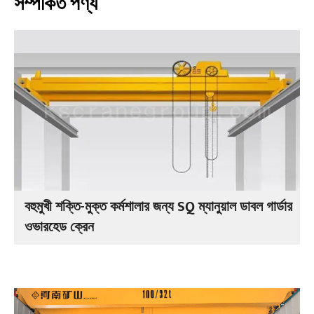
সম্পর্কিত পণ্য
বহুমুখী শক্তি-মুক্ত কর্মশালার জন্য SQ ম্যানুয়াল ডাবল গার্ডার
ওভারহেড ক্রেন