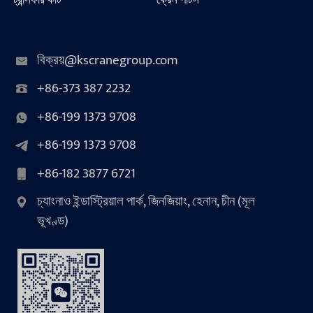
বিক্রয়@kscranegroup.com
+86-373 387 2232
+86-199 1373 9708
+86-199 1373 9708
+86-182 3877 6721
চ্যাংনাও ইন্ডাস্ট্রিয়াল পার্ক, জিনজিয়াং, হেনান, চীন (মূল
ভূখণ্ড)