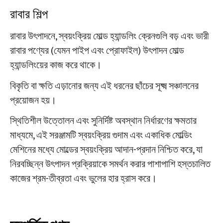
রাবার শিল্প
রাবার উৎপাদনে, স্বয়ংক্রিয় মোল্ড হ্যান্ডলিং ক্রেনগুলি বড় এবং ভারী
রাবার পণ্যের (যেমন পাইপ এবং প্রোফাইল) উৎপাদন মোল্ড
হ্যান্ডলিংয়ের কাজ করে থাকে।
বিকৃতি বা ক্ষতি এড়ানোর জন্য এই ধরনের ছাঁচের সূক্ষ্ম সঞ্চালনের
প্রয়োজন হয়।
স্থিতিশীল উত্তোলন এবং সুনির্দিষ্ট অবস্থান নির্ধারণের ক্ষমতার
মাধ্যমে, এই সরঞ্জামটি স্বয়ংক্রিয় গুদাম এবং একাধিক মোল্ডিং
মেশিনের মধ্যে মোল্ডের স্বয়ংক্রিয় আদান-প্রদান নিশ্চিত করে, যা
নিরবচ্ছিন্ন উৎপাদন প্রক্রিয়াকে সমর্থন করার পাশাপাশি হস্তচালিত
কাজের শ্রম-তীব্রতা এবং ভুলের হার হ্রাস করে।