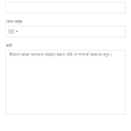
ফোন নম্বর
বার্তা