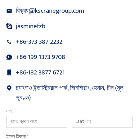
বিক্রয়@kscranegroup.com
jasminefzb
+86-373 387 2232
+86-199 1373 9708
+86-182 3877 6721
চ্যাংনাও ইন্ডাস্ট্রিয়াল পার্ক, জিনজিয়াং, হেনান, চীন (মূল
ভূখণ্ড)
নাম
ইমেল ঠিকানা
*