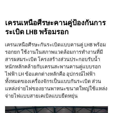
เครนเหนือศีรษะคานคู่ป้องกันการ
ระเบิด LHB พร้อมรอก
เครนเหนือศีรษะกันระเบิดแบบคานคู่ LHB พร้อม
รอกยก ใช้งานในสภาพแวดล้อมการทำงานที่มี
สารผสมระเบิด โครงสร้างส่วนประกอบรับน้ำ
หนักหลักคล้ายกับเครนสะพานคานคู่แบบรอก
ไฟฟ้า LH ข้อแตกต่างหลักคือ อุปกรณ์ไฟฟ้า
ทั้งหมดของเครื่องจักรเป็นแบบกันระเบิด ส่วน
แหล่งจ่ายไฟของยานพาหนะขนาดใหญ่ใช้แหล่ง
จ่ายไฟแบบสายเคเบิลแบบยืดหยุ่น