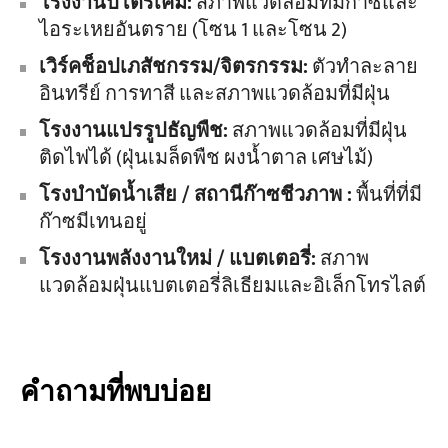
โรงงานปิโตรเคมี:
สภาพแวดล้อมที่มีก๊าซและ
ไอระเหยอันตราย (โซน 1 และโซน 2)
เวิร์คช็อปเภสัชกรรม/จิตรกรรม:
ตัวทำละลาย
อินทรีย์ การทาสี และสภาพแวดล้อมที่มีฝุ่น
โรงงานแปรรูปธัญพืช:
สภาพแวดล้อมที่มีฝุ่น
ติดไฟได้ (ฝุ่นเมล็ดพืช ผงน้ำตาล เศษไม้)
โรงบำบัดน้ำเสีย / สถานีก๊าซชีวภาพ :
พื้นที่ที่มี
ก๊าซมีเทนอยู่
โรงงานพลังงานใหม่ / แบตเตอรี่:
สภาพ
แวดล้อมฝุ่นแบตเตอรี่ลิเธียมและอิเล็กโทรไลต์
คำถามที่พบบ่อย