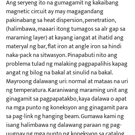
Ang seryeng ito na gumagamit ng kakaibang
magnetic circuit ay may magagandang
pakinabang sa heat dispersion, penetration,
(halimbawa, maaari itong tumagos sa alr gap sa
maraming layer) at kayang iangat at ihatid ang
materyal ng bar, flat iron at angle iron sa hindi
naka-pack na sitwasyon. Pinapabuti nito ang
problema tulad ng malaking pagpapalihis kapag
angat ng bilog na bakal at sinulid na bakal.
Mayroong dalawang uri: normal at mataas na uri
ng temperatura. Karaniwang maraming unit ang
ginagamit sa pagpapatakbo, kaya dalawa o apat
na mga punto ng koneksyon ang ginagamit para
sa pag-link ng hanging beam. Gumawa kami ng
isang halimbawa ng dalawang paraan ng pag-
uugnay ng mga punto ng koneksyon sa catalog