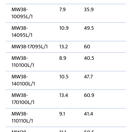
MW38-
7.9
35.9
1
10095L/1
MW38-
10.9
49.5
1
14095L/1
MW38-17095L/1
13.2
60
1
MW38-
8.9
40.5
1
110100L/1
MW38-
10.5
47.7
1
140100L/1
MW38-
13.4
60.9
1
170100L/1
MW38-
9.1
41.4
1
110110L/1