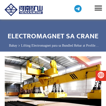
ELECTROMAGNET SA CRANE
Bahay
Lifting Electromagnet para sa Bundled Rebar at Profiled
Steel
Pilipino