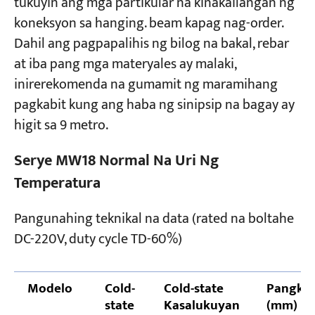
tukuyin ang mga partikular na kinakailangan ng
koneksyon sa hanging. beam kapag nag-order.
Dahil ang pagpapalihis ng bilog na bakal, rebar
at iba pang mga materyales ay malaki,
inirerekomenda na gumamit ng maramihang
pagkabit kung ang haba ng sinipsip na bagay ay
higit sa 9 metro.
Serye MW18 Normal Na Uri Ng
Temperatura
Pangunahing teknikal na data (rated na boltahe
DC-220V, duty cycle TD-60%)
Modelo
Cold-
Cold-state
Pangkal
state
Kasalukuyan
(mm)