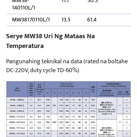
MW38-
11.1
50.5
1
140110L/1
MW38170110L/1
13.5
61.4
1
Serye MW38 Uri Ng Mataas Na
Temperatura
Pangunahing teknikal na data (rated na boltahe
DC-220V, duty cycle TD-60%)