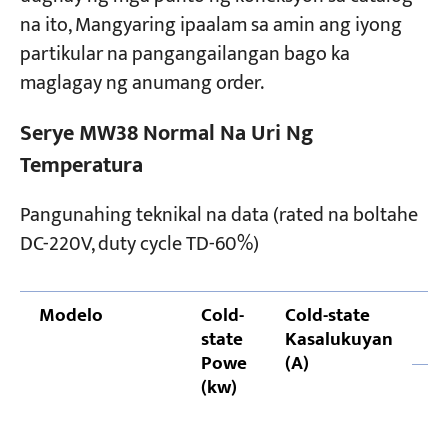
na ito, Mangyaring ipaalam sa amin ang iyong
partikular na pangangailangan bago ka
maglagay ng anumang order.
Serye MW38 Normal Na Uri Ng
Temperatura
Pangunahing teknikal na data (rated na boltahe
DC-220V, duty cycle TD-60%)
Modelo
Cold-
Cold-state
P
state
Kasalukuyan
(
Powe
(A)
(kw)
A