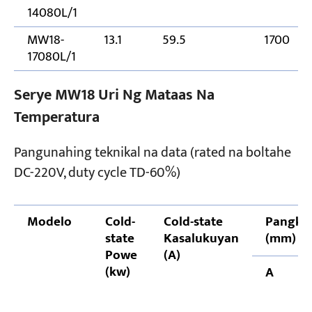
14080L/1
MW18-
13.1
59.5
1700
17080L/1
Serye MW18 Uri Ng Mataas Na
Temperatura
Pangunahing teknikal na data (rated na boltahe
DC-220V, duty cycle TD-60%)
Modelo
Cold-
Cold-state
Pangka
state
Kasalukuyan
(mm)
Powe
(A)
(kw)
A