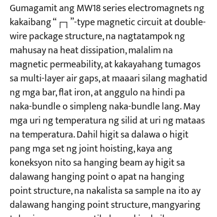
Gumagamit ang MW18 series electromagnets ng
kakaibang “┌┐”-type magnetic circuit at double-
Mga Proyekto
wire package structure, na nagtatampok ng
Mga Blog
Balita
mahusay na heat dissipation, malalim na
Mga Aplikasyon
magnetic permeability, at kakayahang tumagos
Tungkol sa atin
Makipag-ugnayan sa amin
sa multi-layer air gaps, at maaari silang maghatid
ng mga bar, flat iron, at anggulo na hindi pa
naka-bundle o simpleng naka-bundle lang. May
mga uri ng temperatura ng silid at uri ng mataas
na temperatura. Dahil higit sa dalawa o higit
pang mga set ng joint hoisting, kaya ang
koneksyon nito sa hanging beam ay higit sa
dalawang hanging point o apat na hanging
point structure, na nakalista sa sample na ito ay
dalawang hanging point structure, mangyaring